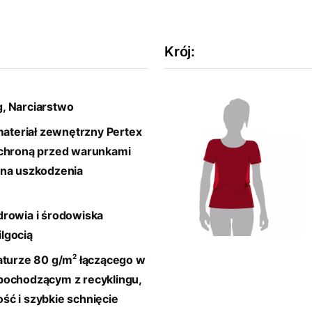
Krój
:
g, Narciarstwo
materiał zewnętrzny Pertex
chroną przed warunkami
 na uszkodzenia
drowia i środowiska
lgocią
2
aturze 80 g/m
łączącego w
pochodzącym z recyklingu,
ć i szybkie schnięcie