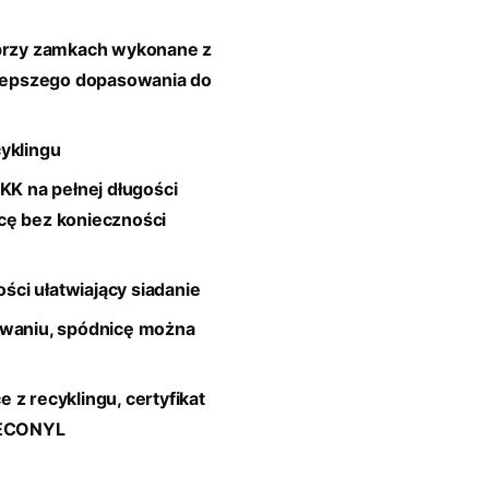
 przy zamkach wykonane z
a lepszego dopasowania do
cyklingu
K na pełnej długości
cę bez konieczności
ci ułatwiający siadanie
owaniu, spódnicę można
 z recyklingu, certyfikat
, ECONYL