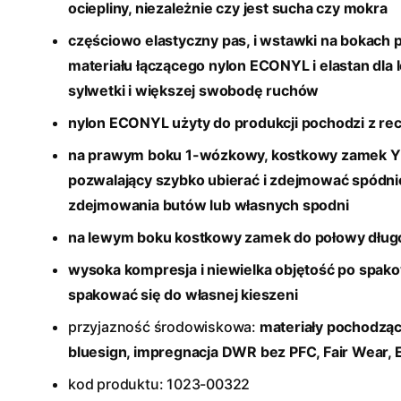
ociepliny, niezależnie czy jest sucha czy mokra
częściowo elastyczny pas, i wstawki na bokach
materiału łączącego nylon ECONYL
i elastan dl
sylwetki i większej swobodę ruchów
nylon ECONYL
użyty do produkcji pochodzi z re
na prawym boku 1-wózkowy, kostkowy zamek YK
pozwalający szybko ubierać i zdejmować spódni
zdejmowania butów lub własnych spodni
na lewym boku kostkowy zamek do połowy długoś
wysoka kompresja i niewielka objętość po spak
spakować się do własnej kieszeni
przyjazność środowiskowa:
materiały pochodzące
bluesign, impregnacja DWR bez PFC, Fair Wear
kod produktu: 1023-00322