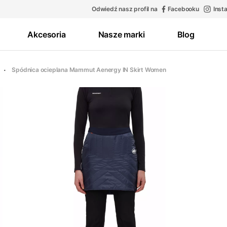
Odwiedź nasz profil na
Facebooku
Inst
Akcesoria
Nasze marki
Blog
Spódnica ocieplana Mammut Aenergy IN Skirt Women