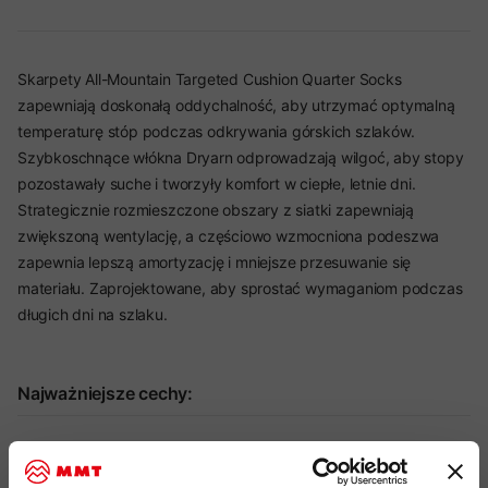
Skarpety All-Mountain Targeted Cushion Quarter Socks
zapewniają doskonałą oddychalność, aby utrzymać optymalną
temperaturę stóp podczas odkrywania górskich szlaków.
Szybkoschnące włókna Dryarn odprowadzają wilgoć, aby stopy
pozostawały suche i tworzyły komfort w ciepłe, letnie dni.
Strategicznie rozmieszczone obszary z siatki zapewniają
zwiększoną wentylację, a częściowo wzmocniona podeszwa
zapewnia lepszą amortyzację i mniejsze przesuwanie się
materiału. Zaprojektowane, aby sprostać wymaganiom podczas
długich dni na szlaku.
Najważniejsze cechy:
idealny produkt do: trekking, via ferrata, wspinaczka, hiking