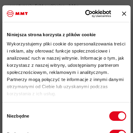
amortyzacja: light cushioning - lekka
skarpetki zostały wykonane z połączenia naturalnych,
miękkich włókien wełny merino z dodatkiem nylonu i lycry dla
zapewnienia wysokiej elastyczności i wytrzymałości materiału
Niniejsza strona korzysta z plików cookie
wełna merynosów charakteryzuje się właściwościami
Wykorzystujemy pliki cookie do spersonalizowania treści
termoregulującymi w każdych warunkach pogodowych, jest
i reklam, aby oferować funkcje społecznościowe i
odporna na powstawanie nieprzyjemnych zapachów i
analizować ruch w naszej witrynie. Informacje o tym, jak
posiadają naturalne właściwości antybakteryjne
korzystasz z naszej witryny, udostępniamy partnerom
przyjazność środowiskowa: marka Icebreaker posiada
społecznościowym, reklamowym i analitycznym.
standard ZQ - lider w etycznej produkcji wełny Merino,
Partnerzy mogą połączyć te informacje z innymi danymi
wyznaczającym najwyższe standardy jakości włókien, dbaniu
otrzymanymi od Ciebie lub uzyskanymi podczas
o dobrostan zwierząt, a także ochronę środowiska i
korzystania z ich usług.
odpowiedzialności społecznej
kod produktu: IBIBN3270
Wybór
Niezbędne
zgody
Opis budowy:
Zapisz się do naszego newslettera i
odbierz
70zł rabatu
przy zakupach na
A - Wsparcie ścięgna Achillesa utrzymuje skarpetę na miejscu