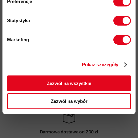
Preferencje
kwotę powyżej 500zł ✂️
i zapobiega przesuwaniu się
B - Wzmocnienie palców oraz pięty zapewniające lepszą
Statystyka
trwałość i wytrzymałość
C - Wsparcie podbicia dla stabilności i amortyzacji
Marketing
D - Bezszwowe wykończenie strefy palców, aby zmniejszyć
Twoje dane będą przetwarzane
objętość i zapobiec powstawaniu pęcherzy i obtarć
zgodnie z Polityką prywatności.
Pokaż szczegóły
Więcej o produkcie
ZAPISUJĘ SIĘ
Zezwól na wszystkie
Specyfikacja
Zezwól na wybór
Darmowa dostawa od 200 zł