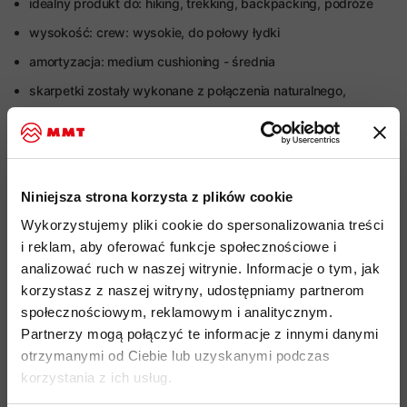
idealny produkt do: hiking, trekking, backpacking, podróże
wysokość: crew: wysokie, do połowy łydki
amortyzacja: medium cushioning - średnia
skarpetki zostały wykonane z połączenia naturalnego,
miękkiego włókna z wełny merino, nylonu i lycry dla
zapewnienia wysokiej elastyczności materiału
wełna merynosów charakteryzuje się właściwościami
termoregulującymi w każdych warunkach pogodowych, jest
Niniejsza strona korzysta z plików cookie
odporna na powstawanie nieprzyjemnych zapachów i
Wykorzystujemy pliki cookie do spersonalizowania treści
posiadają naturalne właściwości antybakteryjne
i reklam, aby oferować funkcje społecznościowe i
przyjazność środowiskowa: marka Icebreaker posiada
analizować ruch w naszej witrynie. Informacje o tym, jak
standard ZQ - lider w etycznej produkcji wełny Merino,
korzystasz z naszej witryny, udostępniamy partnerom
wyznaczającym najwyższe standardy jakości włókien, dbaniu
społecznościowym, reklamowym i analitycznym.
o dobrostan zwierząt, a także ochronę środowiska i
Partnerzy mogą połączyć te informacje z innymi danymi
odpowiedzialności społecznej
otrzymanymi od Ciebie lub uzyskanymi podczas
kod produktu: IB0A578I0
korzystania z ich usług.