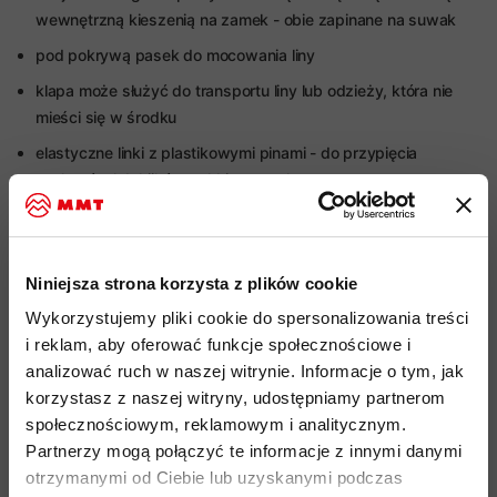
wewnętrzną kieszenią na zamek - obie zapinane na suwak
pod pokrywą pasek do mocowania liny
klapa może służyć do transportu liny lub odzieży, która nie
mieści się w środku
elastyczne linki z plastikowymi pinami - do przypięcia
czekanów lub kijków trekkingowych
w zestawie siatka na kask
główna komora z wewnętrzną kieszenią na suwak - do
przechowywania portfela, dokumentów lub innych
Niniejsza strona korzysta z plików cookie
drobiazgów
Wykorzystujemy pliki cookie do spersonalizowania treści
duża wewnętrzna kieszeń na bukłak z wodą; tekstylne pętle
i reklam, aby oferować funkcje społecznościowe i
na szelkach do mocowania rurki
analizować ruch w naszej witrynie. Informacje o tym, jak
korzystasz z naszej witryny, udostępniamy partnerom
anatomicznie ukształtowany pas biodrowy - całkowicie
społecznościowym, reklamowym i analitycznym.
odpinany lub z możliwością usunięcia wyściółki dla lekkiej
Partnerzy mogą połączyć te informacje z innymi danymi
konfiguracji
otrzymanymi od Ciebie lub uzyskanymi podczas
pas biodrowy z pętlą sprzętową i siateczkową kieszenią na