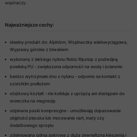
wspinaczy.
Najważniejsze cechy:
idealny produkt do: Alpinizm, Wspinaczka wielowyciągowa,
Wyprawy górskie z biwakiem
wykonany z lekkiego nylonu Robic Ripstop z podwójną
powłoką PU - zwiększona odporność na wodę i ścieranie
bardzo wytrzymałe dno z nylonu - odporne na kontakt z
szorstkim podłożem
stożkowy kształt - nie koliduje z uprzężą ani dostępem do
woreczka na magnezję
odpinane paski kompresyjne - umożliwiają dopasowanie
objętości plecaka lub mocowanie nart, maty czy
dodatkowego sprzętu
zdejmowana górna pokrywa z dużą zewnętrzną kieszenią i