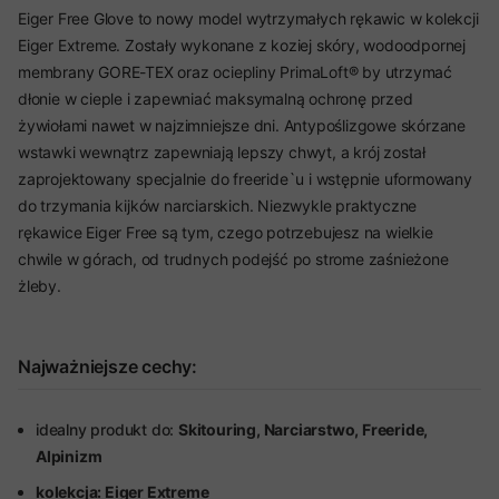
Eiger Free Glove to nowy model wytrzymałych rękawic w kolekcji
Eiger Extreme. Zostały wykonane z koziej skóry, wodoodpornej
membrany GORE-TEX oraz ociepliny PrimaLoft® by utrzymać
dłonie w cieple i zapewniać maksymalną ochronę przed
żywiołami nawet w najzimniejsze dni. Antypoślizgowe skórzane
wstawki wewnątrz zapewniają lepszy chwyt, a krój został
zaprojektowany specjalnie do freeride`u i wstępnie uformowany
do trzymania kijków narciarskich. Niezwykle praktyczne
rękawice Eiger Free są tym, czego potrzebujesz na wielkie
chwile w górach, od trudnych podejść po strome zaśnieżone
żleby.
Najważniejsze cechy:
idealny produkt do:
Skitouring, Narciarstwo, Freeride,
Alpinizm
kolekcja: Eiger Extreme