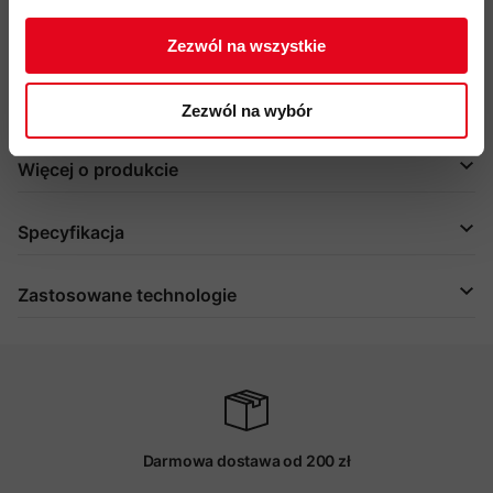
(skóra)
przyjazność środowiskowa:
Zezwól na wszystkie
Fair Wear, impregnacja DWR
bez PFC
kod produktu: 1190-00490
Zezwól na wybór
Więcej o produkcie
Specyfikacja
Zastosowane technologie
Darmowa dostawa od 200 zł