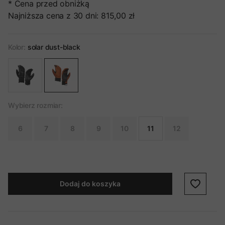
* Cena przed obniżką
Najniższa cena z 30 dni:
815,00 zł
Kolor:
solar dust-black
Wybierz rozmiar:
6
7
8
9
10
11
12
Dodaj do koszyka