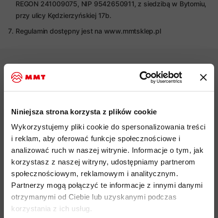
REGON 241009075, NIP 9542650911, z siedzibą w Bytomiu,
przy ulicy Kędzierzyńskiej 17b.
Regulamin dostępny jest na www.mmtsklep.pl
Darmowa dostawa od 200 zł
Niniejsza strona korzysta z plików cookie
Wykorzystujemy pliki cookie do spersonalizowania treści
i reklam, aby oferować funkcje społecznościowe i
analizować ruch w naszej witrynie. Informacje o tym, jak
Możliwy odbiór w sklepie
korzystasz z naszej witryny, udostępniamy partnerom
społecznościowym, reklamowym i analitycznym.
Partnerzy mogą połączyć te informacje z innymi danymi
otrzymanymi od Ciebie lub uzyskanymi podczas
Profesjonalna pomoc
korzystania z ich usług.