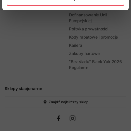
Regulamin sklepu
Dofinansowanie Unii
Europejskiej
Polityka prywatności
Kody rabatowe i promocje
Kariera
Zakupy hurtowe
"Bez śladu" Black Yak 2026
Regulamin
Sklepy stacjonarne
Znajdź najbliższy sklep