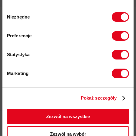
Wybór
Niezbędne
zgody
Zapisz się do Newslettera
Zapisz się do naszego newslettera i
odbierz
70zł rabatu
przy zakupach na
Preferencje
kwotę powyżej 500zł ✂️
Twój e-mail
Statystyka
Korzystając z formularza, zgadzasz się na
Polityka
przechowywanie i przetwarzanie twoich danych przez
prywatności
witrynę.
Marketing
Twoje dane będą przetwarzane
zgodnie z Polityką prywatności.
Zapisz się
Pokaż szczegóły
ZAPISUJĘ SIĘ
Zezwól na wszystkie
Pytania i odpowiedzi
O nas
Zezwól na wybór
Zwroty, wymiany i reklamacje