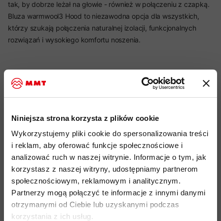
tak, by dobrze leżał na głowie - również w połączeniu z czapką.
Bluza warmwool3 Hood to niezawodna opcja dla wszystkich,
którzy szukają połączenia naturalnej izolacji, funkcjonalnych
rozwiązań i wysokiego komfortu noszenia.
Najważniejsze cechy:
idealny produkt do: alpinizm, trekking, użytkowanie miejskie
Niniejsza strona korzysta z plików cookie
idealna warstwa pośrednia do aktywności outdoorowych i
codziennego użytku
Wykorzystujemy pliki cookie do spersonalizowania treści
i reklam, aby oferować funkcje społecznościowe i
bardzo dobra izolacja cieplna dzięki materiałowi
analizować ruch w naszej witrynie. Informacje o tym, jak
2
warmwool3 o gramaturze 348 g/m
powstałym z połączenia
korzystasz z naszej witryny, udostępniamy partnerom
wełny z recyklingu, nylonu z recyklingu i poliestru
z
społecznościowym, reklamowym i analitycznym.
recyklingu
Partnerzy mogą połączyć te informacje z innymi danymi
regularny krój z anatomicznie profilowanymi rękawami
otrzymanymi od Ciebie lub uzyskanymi podczas
zapewniającymi swobodę ruchów
korzystania z ich usług.