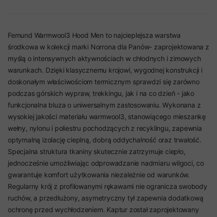
Femund Warmwool3 Hood Men to najcieplejsza warstwa
środkowa w kolekcji marki Norrona dla Panów- zaprojektowana z
myślą o intensywnych aktywnościach w chłodnych i zimowych
warunkach. Dzięki klasycznemu krojowi, wygodnej konstrukcji i
doskonałym właściwościom termicznym sprawdzi się zarówno
podczas górskich wypraw, trekkingu, jak i na co dzień - jako
funkcjonalna bluza o uniwersalnym zastosowaniu. Wykonana z
wysokiej jakości materiału warmwool3, stanowiącego mieszankę
wełny, nylonu i poliestru pochodzących z recyklingu, zapewnia
optymalną izolację cieplną, dobrą oddychalność oraz trwałość.
Specjalna struktura tkaniny skutecznie zatrzymuje ciepło,
jednocześnie umożliwiając odprowadzanie nadmiaru wilgoci, co
gwarantuje komfort użytkowania niezależnie od warunków.
Regularny krój z profilowanymi rękawami nie ogranicza swobody
ruchów, a przedłużony, asymetryczny tył zapewnia dodatkową
ochronę przed wychłodzeniem. Kaptur został zaprojektowany