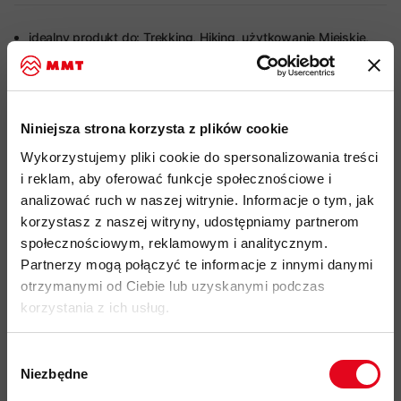
idealny produkt do: Trekking, Hiking, użytkowanie Miejskie,
Podróże
techniczna bluza polarowa typu mid-layer o średniej
grubości z elastyczną konstrukcją
Niniejsza strona korzysta z plików cookie
materiał warm2
(213 g/m2) z 91% recyklingowanego
Wykorzystujemy pliki cookie do spersonalizowania treści
poliestru i 9% elastanu
zapewniający doskonałą izolację
i reklam, aby oferować funkcje społecznościowe i
cieplną, oddychalność i odporność na uszkodzenia
analizować ruch w naszej witrynie. Informacje o tym, jak
konstrukcja materiału zatrzymująca ciepło przy
korzystasz z naszej witryny, udostępniamy partnerom
jednoczesnym efektywnym odprowadzaniu wilgoci i
społecznościowym, reklamowym i analitycznym.
cyrkulacji powietrza
Partnerzy mogą połączyć te informacje z innymi danymi
dopasowany kaptur elastycznym wykończeniem
otrzymanymi od Ciebie lub uzyskanymi podczas
korzystania z ich usług.
2 rozpinane kieszenie boczne, mogące posłużyć jako
ogrzewacze dłoni
Wybór
rozpinana kieszeń na lewym ramieniu
Niezbędne
zgody
wysoki kołnierz z miękką osłoną podbródka