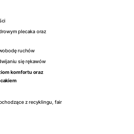
ści
odrowym plecaka oraz
 swobodę ruchów
dwijaniu się rękawów
ziom komfortu oraz
ecakiem
chodzące z recyklingu, fair