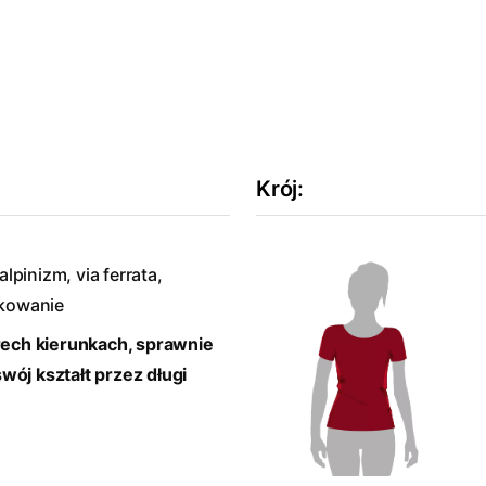
Krój
:
lpinizm, via ferrata,
tkowanie
rech kierunkach, sprawnie
ój kształt przez długi