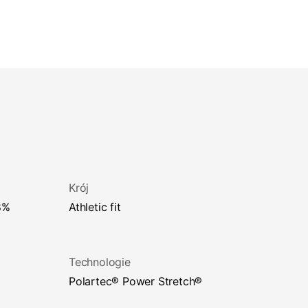
Krój
athletic fit
Technologie
Polartec® Power Stretch®