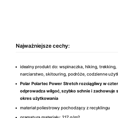
Najważniejsze cechy:
idealny produkt do: wspinaczka, hiking, trekking, a
narciarstwo, skitouring, podróże, codzienne uży
Polar Polartec Power Stretch rozciągliwy w czte
odprowadza wilgoć, szybko schnie i zachowuje sw
okres użytkowania
materiał poliestrowy pochodzący z recyklingu
gramatura materiału: 217 g/m2