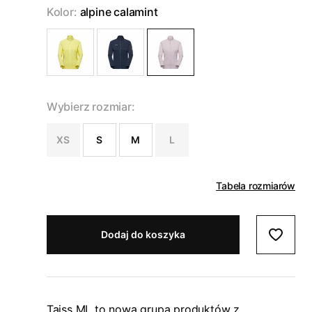
Kolor:
alpine calamint
Wybierz rozmiar:
XS
S
M
L
Tabela rozmiarów
Dodaj do koszyka
Taiss ML to nowa grupa produktów z