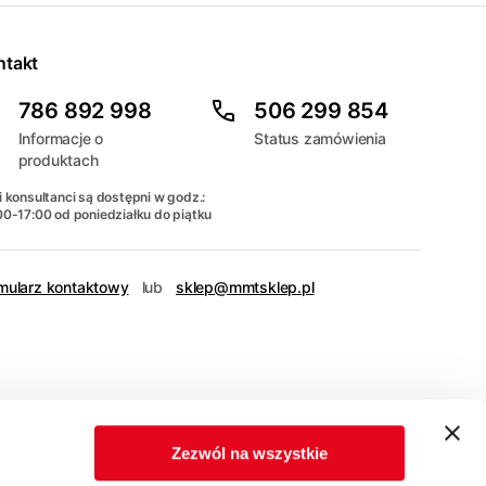
ntakt
786 892 998
506 299 854
Informacje o
Status zamówienia
produktach
 konsultanci są dostępni w godz.:
00-17:00 od poniedziałku do piątku
mularz kontaktowy
lub
sklep@mmtsklep.pl
Zezwól na wszystkie