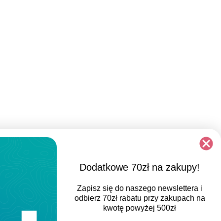
Dodatkowe 70zł na zakupy!
REGULAR FIT
Zapisz się do naszego newslettera i
Klasyczny, luźniejszy i prosty sportowy krój z
odbierz
70zł rabatu
przy zakupach na
minimalnym dopasowaniem, zapewniający
kwotę powyżej 500zł
większą swobodę ruchu, zachowanie komfortu