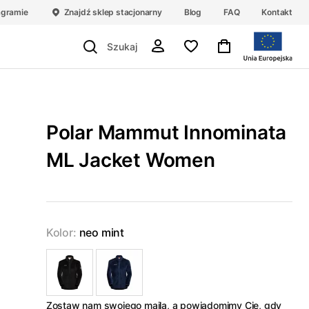
agramie
Znajdź sklep stacjonarny
Blog
FAQ
Kontakt
Polar Mammut Innominata
ML Jacket Women
Kolor:
neo mint
Zostaw nam swojego maila, a powiadomimy Cię, gdy