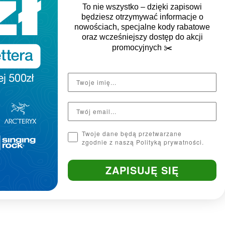
To nie wszystko – dzięki zapisowi
oraz miejsce na dodatkowe warstwy.
będziesz otrzymywać informacje o
nowościach, specjalne kody rabatowe
oraz wcześniejszy dostęp do akcji
promocyjnych
✂️
Twoje dane będą przetwarzane
zgodnie z naszą Polityką prywatności.
ZAPISUJĘ SIĘ