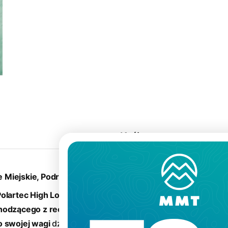
Krój
:
e Miejskie, Podróże
Polartec
High Loft o
hodzącego z recyklingu,
 swojej wagi
dzięki