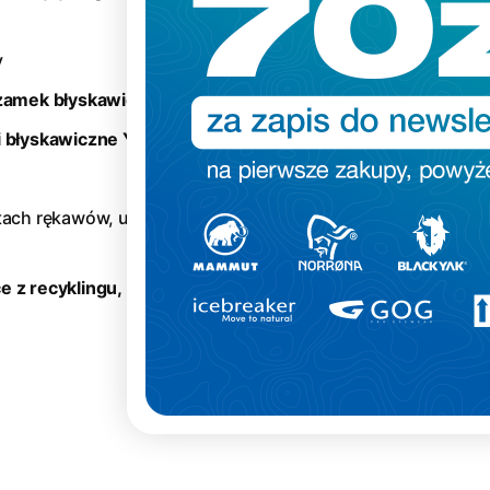
y
 zamek błyskawiczny YKK
i błyskawiczne YKK
ach rękawów, u dołu i przy
e z recyklingu,