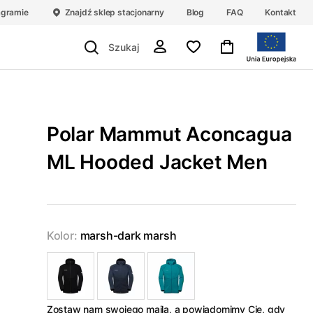
agramie
Znajdź sklep stacjonarny
Blog
FAQ
Kontakt
Polar Mammut Aconcagua
ML Hooded Jacket Men
Kolor:
marsh-dark marsh
Zostaw nam swojego maila, a powiadomimy Cię, gdy