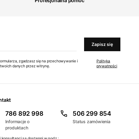
Profesjonalna pomoc
Zapisz się
formularza, zgadzasz się na przechowywanie i
Polityka
twoich danych przez witrynę.
prywatności
ntakt
786 892 998
506 299 854
Informacje o
Status zamówienia
produktach
 konsultanci są dostępni w godz.: