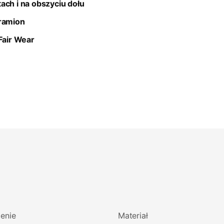
ach i na obszyciu dołu
 ramion
 Fair Wear
enie
Materiał