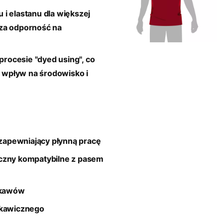
u i elastanu dla większej
za odporność na
procesie "dyed using", co
wpływ na środowisko i
apewniający płynną pracę
iczny kompatybilne z pasem
rękawów
skawicznego