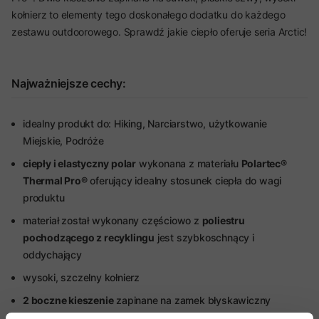
kołnierz to elementy tego doskonałego dodatku do każdego
zestawu outdoorowego. Sprawdź jakie ciepło oferuje seria Arctic!
Najważniejsze cechy:
idealny produkt do: Hiking, Narciarstwo, użytkowanie
Miejskie, Podróże
ciepły i elastyczny polar
wykonana z materiału
Polartec®
Thermal Pro®
oferujący idealny stosunek ciepła do wagi
produktu
materiał został wykonany częściowo z
poliestru
pochodzącego z recyklingu
jest szybkoschnący i
oddychający
wysoki, szczelny kołnierz
2 boczne kieszenie
zapinane na zamek błyskawiczny