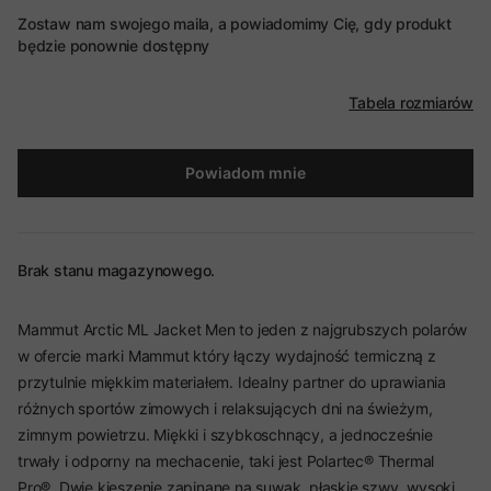
Zostaw nam swojego maila, a powiadomimy Cię, gdy produkt
będzie ponownie dostępny
Tabela rozmiarów
Powiadom mnie
Brak stanu magazynowego.
Mammut Arctic ML Jacket Men to jeden z najgrubszych polarów
w ofercie marki Mammut który łączy wydajność termiczną z
przytulnie miękkim materiałem. Idealny partner do uprawiania
różnych sportów zimowych i relaksujących dni na świeżym,
zimnym powietrzu. Miękki i szybkoschnący, a jednocześnie
trwały i odporny na mechacenie, taki jest Polartec® Thermal
Pro®. Dwie kieszenie zapinane na suwak, płaskie szwy, wysoki