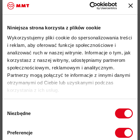
płaska konstrukcja szwów
zapewnia wysoki komfort i
zapobiega otarciom pod plecakiem
przyjazność środowiskowa:
materiały pochodzące z
recyklingu, certyfikat Bluesign®, Fair Wear
Niniejsza strona korzysta z plików cookie
kod produktu: 1014-10394
Wykorzystujemy pliki cookie do spersonalizowania treści
i reklam, aby oferować funkcje społecznościowe i
analizować ruch w naszej witrynie. Informacje o tym, jak
Więcej o produkcie
korzystasz z naszej witryny, udostępniamy partnerom
społecznościowym, reklamowym i analitycznym.
Specyfikacja
Partnerzy mogą połączyć te informacje z innymi danymi
otrzymanymi od Ciebie lub uzyskanymi podczas
Zastosowane technologie
korzystania z ich usług.
Wybór
Do tego produktu rekomendujemy
Niezbędne
zgody
Zapisz się do naszego newslettera i
odbierz
70zł rabatu
przy zakupach na
Preferencje
kwotę powyżej 500zł ✂️