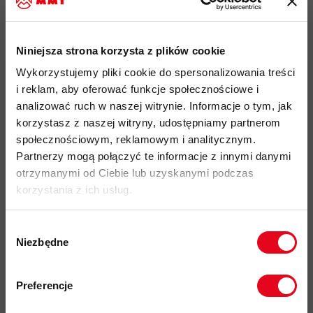
płaska konstrukcja szwów
zapewnia wysoki komfort i
zapobiega otarciom pod plecakiem
Niniejsza strona korzysta z plików cookie
przyjazność środowiskowa:
materiały pochodzące z
Wykorzystujemy pliki cookie do spersonalizowania treści
recyklingu, certyfikat Bluesign®, Fair Wear
i reklam, aby oferować funkcje społecznościowe i
kod produktu: 1014-15703
analizować ruch w naszej witrynie. Informacje o tym, jak
korzystasz z naszej witryny, udostępniamy partnerom
Więcej o produkcie
społecznościowym, reklamowym i analitycznym.
Partnerzy mogą połączyć te informacje z innymi danymi
otrzymanymi od Ciebie lub uzyskanymi podczas
Specyfikacja
korzystania z ich usług.
Do tego produktu rekomendujemy
Wybór
Niezbędne
zgody
Zapisz się do naszego newslettera i
odbierz
70zł rabatu
przy zakupach na
Preferencje
kwotę powyżej 500zł ✂️