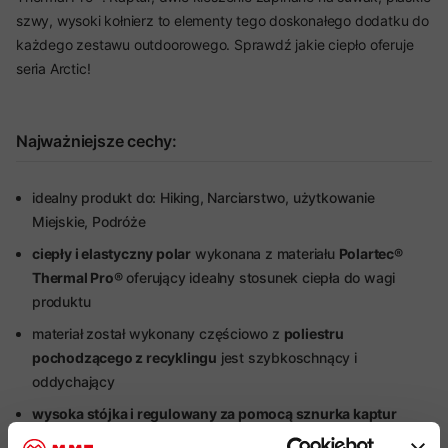
szwy, wysoki kołnierz to elementy tego doskonałego dodatku do
każdego zestawu outdoorowego. Sprawdź jakie ciepło oferuje
seria Arctic!
Najważniejsze cechy:
idealny produkt do: Hiking, Narciarstwo, użytkowanie
Miejskie, Podróże
ciepły i elastyczny polar
wykonana z materiału
Polartec®
Thermal Pro®
oferujący idealny stosunek ciepła do wagi
produktu
materiał został wykonany częściowo z
poliestru
pochodzącego z recyklingu
jest szybkoschnący i
oddychający
wysoka stójka i regulowany za pomocą sznurka kaptur
2 boczne kieszenie
zapinane na zamek błyskawiczny