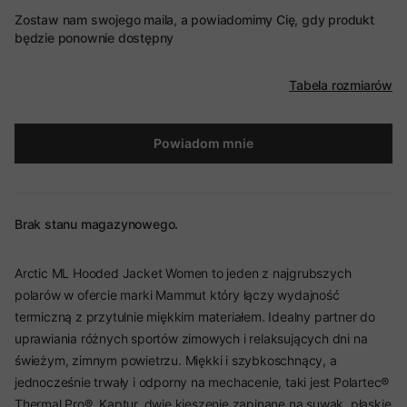
Zostaw nam swojego maila, a powiadomimy Cię, gdy produkt
będzie ponownie dostępny
Tabela rozmiarów
Powiadom mnie
Brak stanu magazynowego.
Arctic ML Hooded Jacket Women to jeden z najgrubszych
polarów w ofercie marki Mammut który łączy wydajność
termiczną z przytulnie miękkim materiałem. Idealny partner do
uprawiania różnych sportów zimowych i relaksujących dni na
świeżym, zimnym powietrzu. Miękki i szybkoschnący, a
jednocześnie trwały i odporny na mechacenie, taki jest Polartec®
Thermal Pro®. Kaptur, dwie kieszenie zapinane na suwak, płaskie