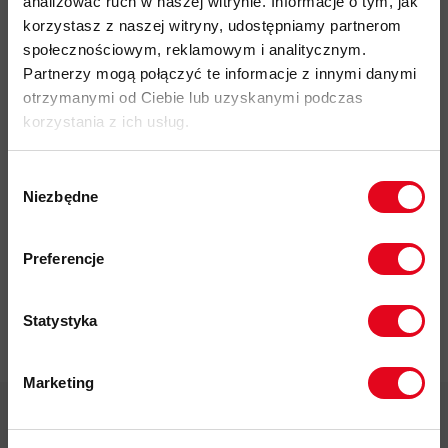
analizować ruch w naszej witrynie. Informacje o tym, jak
Do tego produktu rekomendujemy
korzystasz z naszej witryny, udostępniamy partnerom
społecznościowym, reklamowym i analitycznym.
Partnerzy mogą połączyć te informacje z innymi danymi
otrzymanymi od Ciebie lub uzyskanymi podczas
korzystania z ich usług.
Wybór
Impregnat do
Niezbędne
zgody
odzieży
polarowej
Zapisz się do naszego newslettera i
Nikwax Polar
odbierz
70zł rabatu
przy zakupach na
Preferencje
Proof Wash-
kwotę powyżej 500zł ✂️
in
37,00 zł
Statystyka
Marketing
Twoje dane będą przetwarzane
zgodnie z Polityką prywatności.