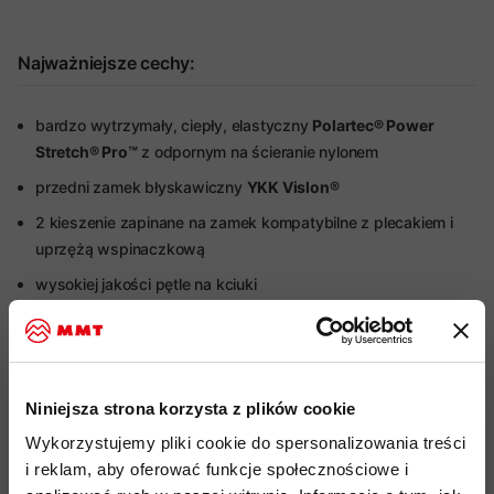
Najważniejsze cechy:
bardzo wytrzymały, ciepły, elastyczny
Polartec® Power
Stretch® Pro™
z odpornym na ścieranie nylonem
przedni zamek błyskawiczny
YKK Vislon®
2 kieszenie zapinane na zamek kompatybilne z plecakiem i
uprzężą wspinaczkową
wysokiej jakości pętle na kciuki
ochrona
UV (UPF): 50+
Więcej o produkcie
Niniejsza strona korzysta z plików cookie
Specyfikacja
Wykorzystujemy pliki cookie do spersonalizowania treści
i reklam, aby oferować funkcje społecznościowe i