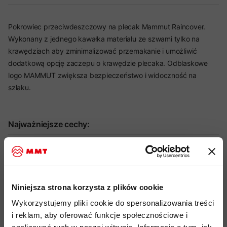
Pokrowiec przeciwdeszczowy na plecak Mammut Raincover.
Wykonany z jednego kawałka materiału ze szwami tylko na
krawędziach aby zminimalizować przemakanie i umożliwić
dodatkową opcję zaczepu o krawędzie plecaka. Odblaskowe
logo MAMMUT zwiększa bezpieczeństwo i widoczność na
szlaku.
Najważniejsze cechy:
idealny produkt do: trekking, hiking, mountain traning,
użytkowanie miejskie, kolarstwo
wykonany z jednego kawałka materiału aby ograniczyć ilość
Niniejsza strona korzysta z plików cookie
szwów i zminimalizować ryzyko przemoknięcia
Wykorzystujemy pliki cookie do spersonalizowania treści
dodatkowy pasek do stabilizacji na systemie nośnym plecaka
i reklam, aby oferować funkcje społecznościowe i
odblaskowe logo
zwiększające widoczność po zmroku