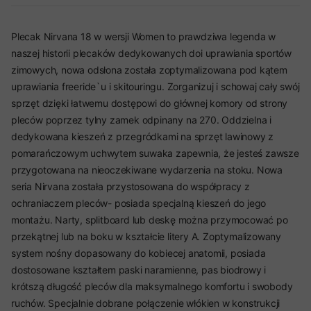
Plecak Nirvana 18 w wersji Women to prawdziwa legenda w
naszej historii plecaków dedykowanych doi uprawiania sportów
zimowych, nowa odsłona została zoptymalizowana pod kątem
uprawiania freeride`u i skitouringu. Zorganizuj i schowaj cały swój
sprzęt dzięki łatwemu dostępowi do głównej komory od strony
pleców poprzez tylny zamek odpinany na 270. Oddzielna i
dedykowana kieszeń z przegródkami na sprzęt lawinowy z
pomarańczowym uchwytem suwaka zapewnia, że jesteś zawsze
przygotowana na nieoczekiwane wydarzenia na stoku. Nowa
seria Nirvana została przystosowana do współpracy z
ochraniaczem pleców- posiada specjalną kieszeń do jego
montażu. Narty, splitboard lub deskę można przymocować po
przekątnej lub na boku w kształcie litery A. Zoptymalizowany
system nośny dopasowany do kobiecej anatomii, posiada
dostosowane kształtem paski naramienne, pas biodrowy i
krótszą długość pleców dla maksymalnego komfortu i swobody
ruchów. Specjalnie dobrane połączenie włókien w konstrukcji