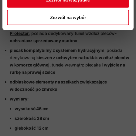
3
pionowe taśmy Daisy Chain
do zamontowania
dodatkowego sprzętu na froncie plecaka
Zezwól na wybór
plecak kompatybilny z ochraniaczem pleców
Mammut Back
Protector
,
posiada dedykowany tunel wzdłuż pleców-
ochraniacz sprzedawany osobno
plecak kompatybilny z systemem hydracyjnym
, posiada
dedykowaną
kieszeń z uchwytem na bukłak wzdłuż pleców
w komorze głównej,
tunele wewnątrz plecaka i
wyjście na
rurkę na prawej szelce
odblaskowe elementy na szelkach zwiększające
widoczność po zmroku
wymiary:
wysokość 46 cm
szerokość 28 cm
głębokość 12 cm