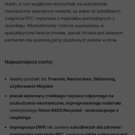
tkanin, w tym wyjątkowo wytrzymały na uszkodzenia
mechaniczne zewnętrzny materiał, są wolne od szkodliwych
związków PFC i wykonane z materiałów pochodzących z
recyklingu. Wszechstronny i dobrze wyposażony w
specjalistyczne funkcje zimowe, plecak Nirvana jest idealnym
partnerem dla szerokiej gamy zjazdowych planów w zimie.
Najważniejsze cechy:
idealny produkt do:
Freeride, Narciarstwo, Skitouring,
użytkowanie Miejskie
plecak wykonany z lekkiego i wysoce odpornego na
uszkodzenia mechaniczne, impregnowanego materiału
zewnętrznego
Nylon 840D Recycled - pochodzącego z
recyklingu
impregnacja DWR
nie zawiera
szkodliwych dla zdrowia i
środowiska związków PFC
, zapewnia
lekką ochronę przed