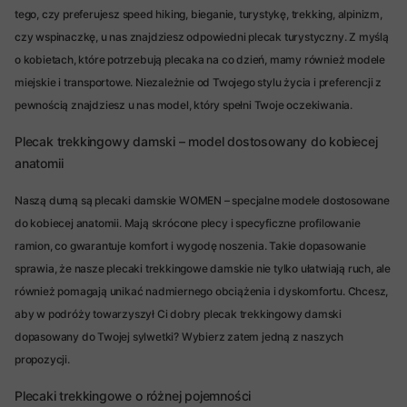
tego, czy preferujesz speed hiking, bieganie, turystykę, trekking, alpinizm,
czy wspinaczkę, u nas znajdziesz odpowiedni plecak turystyczny. Z myślą
o kobietach, które potrzebują plecaka na co dzień, mamy również modele
miejskie i transportowe. Niezależnie od Twojego stylu życia i preferencji z
pewnością znajdziesz u nas model, który spełni Twoje oczekiwania.
Plecak trekkingowy damski – model dostosowany do kobiecej
anatomii
Naszą dumą są plecaki damskie WOMEN – specjalne modele dostosowane
do kobiecej anatomii. Mają skrócone plecy i specyficzne profilowanie
ramion, co gwarantuje komfort i wygodę noszenia. Takie dopasowanie
sprawia, że nasze plecaki trekkingowe damskie nie tylko ułatwiają ruch, ale
również pomagają unikać nadmiernego obciążenia i dyskomfortu. Chcesz,
aby w podróży towarzyszył Ci dobry plecak trekkingowy damski
dopasowany do Twojej sylwetki? Wybierz zatem jedną z naszych
propozycji.
Plecaki trekkingowe o różnej pojemności