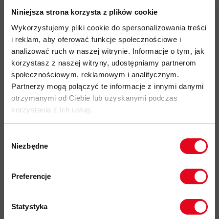
Niniejsza strona korzysta z plików cookie
Wykorzystujemy pliki cookie do spersonalizowania treści
Torba Mammut Cargo 50
Torba Mammut Cargo 35
i reklam, aby oferować funkcje społecznościowe i
551,00 zł
479,00 zł
analizować ruch w naszej witrynie. Informacje o tym, jak
689,00 zł
599,00 zł
korzystasz z naszej witryny, udostępniamy partnerom
społecznościowym, reklamowym i analitycznym.
Partnerzy mogą połączyć te informacje z innymi danymi
SUMMER SALE 2026
- 20%
SUMMER SALE 2026
- 20%
otrzymanymi od Ciebie lub uzyskanymi podczas
korzystania z ich usług.
Wybór
Niezbędne
zgody
Zapisz się do naszego newslettera i
odbierz
70zł rabatu
przy zakupach na
Preferencje
kwotę powyżej 500zł ✂️
Torba Mammut Cargo 35
Plecak Mammut Wully 20
479,00 zł
295,00 zł
Statystyka
599,00 zł
369,00 zł