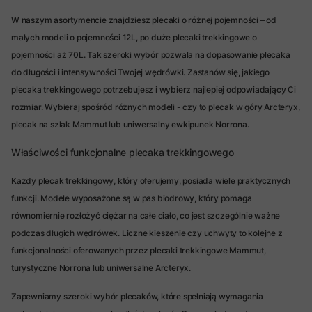
W naszym asortymencie znajdziesz plecaki o różnej pojemności – od
małych modeli o pojemności 12L, po duże plecaki trekkingowe o
pojemności aż 70L. Tak szeroki wybór pozwala na dopasowanie plecaka
do długości i intensywności Twojej wędrówki. Zastanów się, jakiego
plecaka trekkingowego potrzebujesz i wybierz najlepiej odpowiadający Ci
rozmiar. Wybieraj spośród różnych modeli - czy to plecak w góry Arcteryx,
plecak na szlak Mammut lub uniwersalny ewkipunek Norrona.
Właściwości funkcjonalne plecaka trekkingowego
Każdy plecak trekkingowy, który oferujemy, posiada wiele praktycznych
funkcji. Modele wyposażone są w pas biodrowy, który pomaga
równomiernie rozłożyć ciężar na całe ciało, co jest szczególnie ważne
podczas długich wędrówek. Liczne kieszenie czy uchwyty to kolejne z
funkcjonalności oferowanych przez plecaki trekkingowe Mammut,
turystyczne Norrona lub uniwersalne Arcteryx.
Zapewniamy szeroki wybór plecaków, które spełniają wymagania