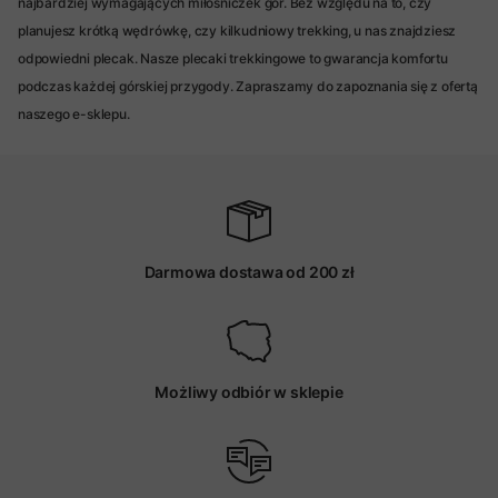
najbardziej wymagających miłośniczek gór. Bez względu na to, czy
planujesz krótką wędrówkę, czy kilkudniowy trekking, u nas znajdziesz
odpowiedni plecak. Nasze plecaki trekkingowe to gwarancja komfortu
podczas każdej górskiej przygody. Zapraszamy do zapoznania się z ofertą
naszego e-sklepu.
Darmowa dostawa od 200 zł
Możliwy odbiór w sklepie