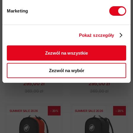
Marketing
SUMMER SALE 2026
- 20%
SUMMER SALE 2026
- 20%
Twoje dane będą przetwarzane
zgodnie z Polityką prywatności.
Pokaż szczegóły
ZAPISUJĘ SIĘ
Zezwól na wszystkie
Zezwól na wybór
Plecak Mammut Wully 20
Plecak Mammut Wully 20
295,00 zł
295,00 zł
369,00 zł
369,00 zł
SUMMER SALE 2026
- 20%
SUMMER SALE 2026
- 20%