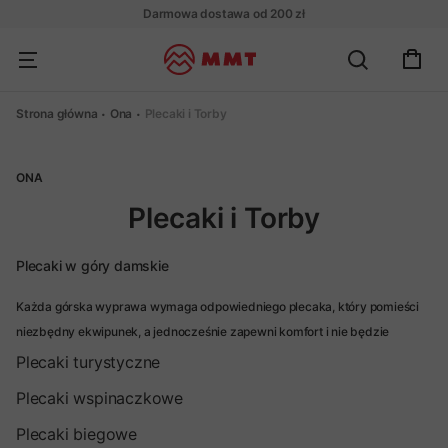
Darmowa dostawa od 200 zł
Strona główna
Ona
Plecaki i Torby
ONA
Plecaki i Torby
Plecaki w góry damskie
Każda górska wyprawa wymaga odpowiedniego plecaka, który pomieści
niezbędny ekwipunek, a jednocześnie zapewni komfort i nie będzie
przeszkadzać podczas ruchu. Oferujemy szeroki wybór plecaków
Plecaki turystyczne
trekkingowych, które spełniają te wymagania. Znajdziesz u nas plecak
Plecaki wspinaczkowe
trekkingowy damski na każdą wędrówkę.
Plecaki biegowe