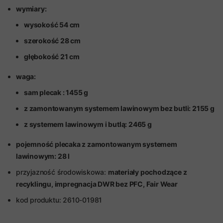
wymiary:
wysokość 54 cm
szerokość 28 cm
głębokość 21 cm
waga:
sam plecak : 1455 g
z zamontowanym systemem lawinowym bez butli: 2155 g
z systemem lawinowym i butlą: 2465 g
pojemność plecaka z zamontowanym systemem
lawinowym: 28 l
przyjazność środowiskowa:
materiały pochodzące z
recyklingu, impregnacja DWR bez PFC, Fair Wear
kod produktu: 2610-01981