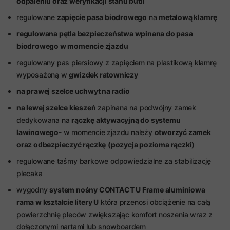
odpaleniu oraz weryfikacji stanu butli
regulowane
zapięcie pasa biodrowego
na
metalową klamrę
regulowana pętla bezpieczeństwa wpinana do pasa
biodrowego w momencie zjazdu
regulowany pas piersiowy z zapięciem na plastikową klamrę
wyposażoną w
gwizdek ratowniczy
na prawej szelce uchwyt na radio
na lewej szelce kieszeń
zapinana na podwójny zamek
dedykowana na
rączkę aktywacyjną do systemu
lawinowego
- w momencie zjazdu należy
otworzyć zamek
oraz odbezpieczyć rączkę
(pozycja pozioma rączki)
regulowane taśmy barkowe odpowiedzialne za stabilizację
plecaka
wygodny
system nośny CONTACT U Frame aluminiowa
rama w kształcie litery U
która przenosi obciążenie na całą
powierzchnię pleców zwiększając komfort noszenia wraz z
dołączonymi nartami lub snowboardem