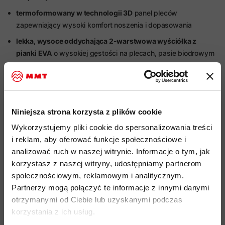
termoformowany w technologii 3D
panel pleców
zapewniający wysoki komfort noszenia i dopasowania
lekka, wysoce oddychająca 2-warstwowa wyściółka z
pianki EVA
o wysokiej gęstości na plecach, pasie biodrowym
i ramionach
pas biodrowy i szelki wykończone od elastyczną tkaniną od
zewnątrz
głęboko otwierana komora główna
z charakterystycznym
Niniejsza strona korzysta z plików cookie
pomarańczowym 2-wózkowym zamkiem
z wygodnymi do
Wykorzystujemy pliki cookie do spersonalizowania treści
operowania nawet w rękawicach uchwytami
i reklam, aby oferować funkcje społecznościowe i
wewnętrzna
kieszeń z dedykowanymi przegródkami na
analizować ruch w naszej witrynie. Informacje o tym, jak
lawinowe ABC wzdłuż frontu plecaka
w komorze głównej
korzystasz z naszej witryny, udostępniamy partnerom
społecznościowym, reklamowym i analitycznym.
etykieta bezpieczeństwa i SOS
z instrukcjami postępowania
Partnerzy mogą połączyć te informacje z innymi danymi
w
nagłych wypadkach w górach
na kieszeni na lawinowe
otrzymanymi od Ciebie lub uzyskanymi podczas
ABC
korzystania z ich usług.
dedykowana
kieszeń na radio na dole komory głównej