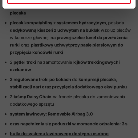
zintegrowany uchwyt na kask
znajdujący się na
spodzie
plecaka
plecak kompatybilny z systemem hydracyjnym
, posiada
dedykowaną kieszeń z uchwytem na bukłak
wzdłuż pleców
w komorze głównej,
na prawej szelce tunel do przełożenia
rurki
oraz
plastikowy uchwyt przy pasie piersiowym do
przypięcia końcówki rurki
2
pętle i troki
na zamontowanie
kijków trekkingowych i
czekanów
2 regulowane troki po bokach
do
kompresji plecaka,
stabilizacji nart oraz przypięcia dodatkowego ekwipunku
2 taśmy Daisy Chain
na froncie plecaka do zamontowania
dodatkowego sprzętu
system lawinowy: Removable Airbag 3.0
czas napełnienia się poduszki w momencie odpalenia: 3 s
butla do systemu lawinowego dostępna osobno