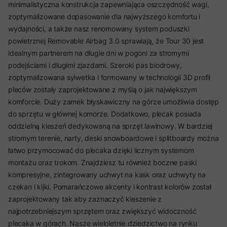
minimalistyczna konstrukcja zapewniająca oszczędność wagi,
zoptymalizowane dopasowanie dla najwyższego komfortu i
wydajności, a także nasz renomowany system poduszki
powietrznej Removable Airbag 3.0 sprawiają, że Tour 30 jest
idealnym partnerem na długie dni w pogoni za stromymi
podejściami i długimi zjazdami. Szeroki pas biodrowy,
zoptymalizowana sylwetka i formowany w technologii 3D profil
pleców zostały zaprojektowane z myślą o jak największym
komforcie. Duży zamek błyskawiczny na górze umożliwia dostęp
do sprzętu w głównej komorze. Dodatkowo, plecak posiada
oddzielną kieszeń dedykowaną na sprzęt lawinowy. W bardziej
stromym terenie, narty, deski snowboardowe i splitboardy można
łatwo przymocować do plecaka dzięki licznym systemom
montażu oraz trokom. Znajdziesz tu również boczne paski
kompresyjne, zintegrowany uchwyt na kask oraz uchwyty na
czekan i kijki. Pomarańczowe akcenty i kontrast kolorów został
zaprojektowany tak aby zaznaczyć kieszenie z
najpotrzebniejszym sprzętem oraz zwiększyć widoczność
plecaka w górach. Nasze wieloletnie dziedzictwo na rynku