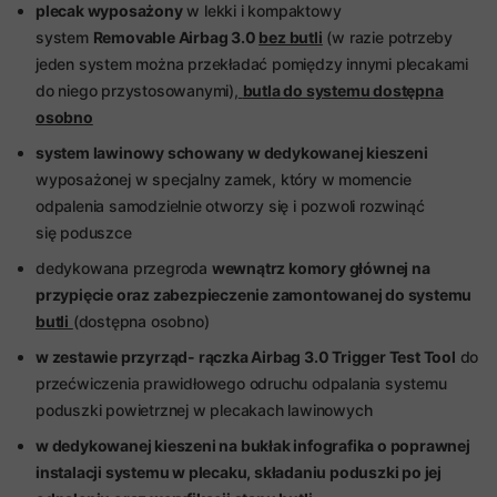
plecak wyposażony
w lekki i kompaktowy
system
Removable Airbag 3.0
bez butli
(w razie potrzeby
jeden system można przekładać pomiędzy innymi plecakami
do niego przystosowanymi),
butla do systemu dostępna
osobno
system lawinowy schowany w dedykowanej kieszeni
wyposażonej w specjalny zamek, który w momencie
odpalenia samodzielnie otworzy się i pozwoli rozwinąć
się poduszce
dedykowana przegroda
wewnątrz komory głównej na
przypięcie oraz zabezpieczenie zamontowanej do systemu
butli
(dostępna osobno)
w zestawie przyrząd- rączka Airbag 3.0 Trigger Test Tool
do
przećwiczenia prawidłowego odruchu odpalania systemu
poduszki powietrznej w plecakach lawinowych
w dedykowanej kieszeni na bukłak infografika o poprawnej
instalacji systemu w plecaku, składaniu poduszki po jej