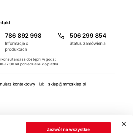
ntakt
786 892 998
506 299 854
Informacje o
Status zamówienia
produktach
 konsultanci są dostępni w godz.:
00-17:00 od poniedziałku do piątku
mularz kontaktowy
lub
sklep@mmtsklep.pl
Zezwól na wszystkie