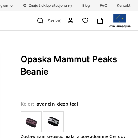
agramie
Znajdź sklep stacjonarny
Blog
FAQ
Kontakt
Opaska Mammut Peaks
Beanie
Kolor:
lavandin-deep teal
Zostaw nam swojego maila, a powiadomimy Cię, gdy