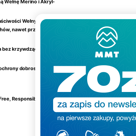
ą Wełnę Merino i Akryl-
łaściwości Wełny Merino
hów, nawet przy długim
 bez krzywdzącej
 ochrony dobrostanu
 Free, Responsible Wool