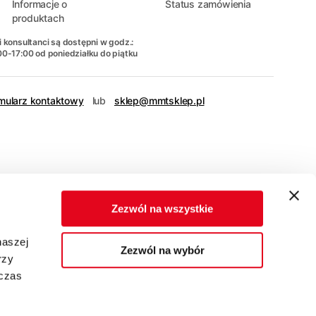
Informacje o
Status zamówienia
produktach
 konsultanci są dostępni w godz.:
00-17:00 od poniedziałku do piątku
mularz kontaktowy
lub
sklep@mmtsklep.pl
Zezwól na wszystkie
naszej
Zezwól na wybór
rzy
dczas