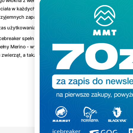
go włókna z wełny merino o
ę ciała w każdych warunkach
przyjemnych zapachów
zas użytkowania
cebreaker spełnia standard
 wełny Merino - wyznacza
 zwierząt, a także ochrony