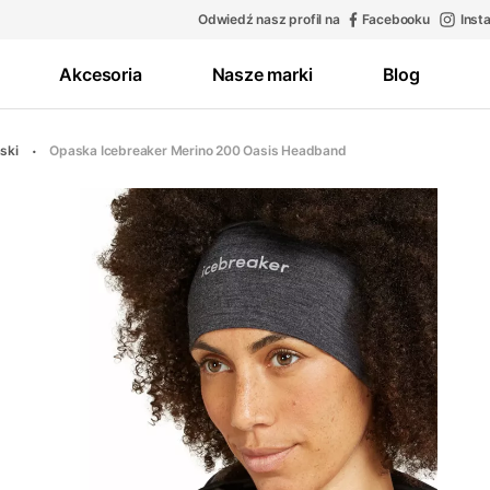
Odwiedź nasz profil na
Facebooku
Inst
Akcesoria
Nasze marki
Blog
ski
Opaska Icebreaker Merino 200 Oasis Headband