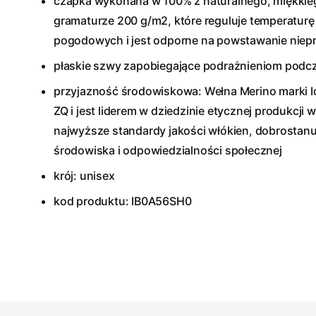
czapka wykonana w 100% z naturalnego, miękkie
gramaturze 200 g/m2, które reguluje temperatur
pogodowych i jest odporne na powstawanie nie
płaskie szwy zapobiegające podrażnieniom podc
przyjazność środowiskowa: Wełna Merino marki I
ZQ i jest liderem w dziedzinie etycznej produkcji
najwyższe standardy jakości włókien, dobrostanu
środowiska i odpowiedzialności społecznej
krój: unisex
kod produktu: IB0A56SH0