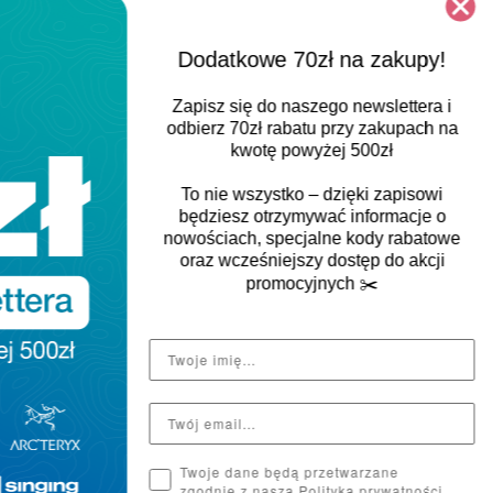
Dodatkowe 70zł na zakupy!
Zapisz się do naszego newslettera i
odbierz
70zł rabatu
przy zakupach na
kwotę powyżej 500zł
To nie wszystko – dzięki zapisowi
będziesz otrzymywać informacje o
nowościach, specjalne kody rabatowe
oraz wcześniejszy dostęp do akcji
promocyjnych
✂️
Twoje dane będą przetwarzane
zgodnie z naszą Polityką prywatności.