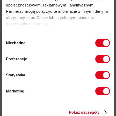
społecznościowym, reklamowym i analitycznym.
Partnerzy mogą połączyć te informacje z innymi danymi
otrzymanymi od Ciebie lub uzyskanymi podczas
Możliwy odbiór w sklepie
korzystania z ich usług.
Wybór
Niezbędne
zgody
Profesjonalna pomoc
Zapisz się do naszego newslettera i
odbierz
70zł rabatu
przy zakupach na
Preferencje
kwotę powyżej 500zł ✂️
Statystyka
Zapisz się do Newslettera
Marketing
Twój e-mail
Twoje dane będą przetwarzane
zgodnie z Polityką prywatności.
Korzystając z formularza, zgadzasz się na
Polityka
Pokaż szczegóły
przechowywanie i przetwarzanie twoich danych przez
prywatności