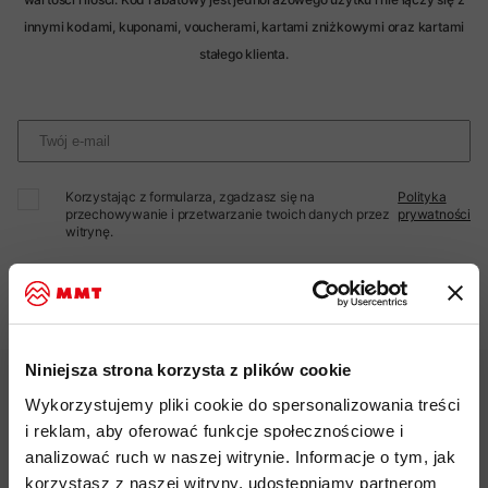
innymi kodami, kuponami, voucherami, kartami zniżkowymi oraz kartami
stałego klienta.
Korzystając z formularza, zgadzasz się na
Polityka
przechowywanie i przetwarzanie twoich danych przez
prywatności
witrynę.
Zapisz się
Niniejsza strona korzysta z plików cookie
Wykorzystujemy pliki cookie do spersonalizowania treści
i reklam, aby oferować funkcje społecznościowe i
analizować ruch w naszej witrynie. Informacje o tym, jak
Darmowa dostawa od 200 zł
korzystasz z naszej witryny, udostępniamy partnerom