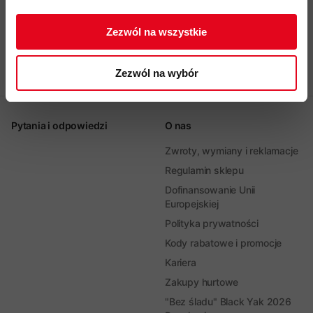
ZAPISUJĘ SIĘ
witrynę.
Zezwól na wszystkie
Zapisz się
Zezwól na wybór
Pytania i odpowiedzi
O nas
Zwroty, wymiany i reklamacje
Regulamin sklepu
Dofinansowanie Unii
Europejskiej
Polityka prywatności
Kody rabatowe i promocje
Kariera
Zakupy hurtowe
"Bez śladu" Black Yak 2026