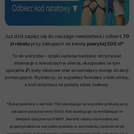
Już dziś zapisz się do naszego newslettera i odbierz
70
zł rabatu
przy zakupach na kwotę
powyżej 500 zł*
To nie wszystko – dzięki zapisowi będziesz otrzymywać
informacje o nowościach w ofercie, okazjonalne (w tym
specjalne
) kody rabatowe oraz wcześniejszy dostęp do akcji
🔓
promocyjnych. Wystarczy, że wypełnisz formularz u dołu strony,
a kod otrzymasz na podany adres mailowy.
* Rabat powitalny o wartości 70zł obowiązuje na wszystkie produkty przy
zakupach powyżej kwoty 500zł. Kod obowiązuje na mmtsklep.pl i w
sklepach stacjonarnych MMT. Wartość rabatu rozdzielana jest
proporcjonalnie na wszystkie produkty w zamówieniu, zależnie od ich
wartości i ilości. Kod rabatowy jest jednorazowego użytku i nie łączy się z