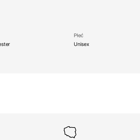
Płeć
ester
Unisex