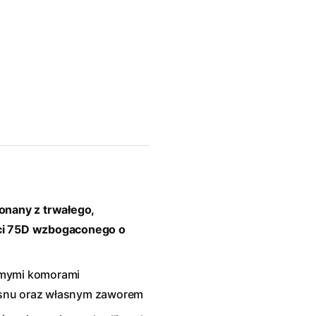
nany z trwałego,
ści 75D wzbogaconego o
omymi komorami
 snu oraz własnym zaworem