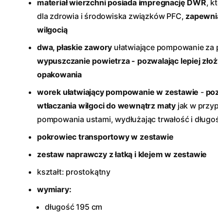
materiał wierzchni posiada impregnację DWR
, k
dla zdrowia i środowiska związków PFC,
zapewni
wilgocią
dwa, płaskie zawory
ułatwiające pompowanie za
wypuszczanie powietrza - pozwalając lepiej złoż
opakowania
worek ułatwiający pompowanie w zestawie
-
poz
wtłaczania wilgoci do wewnątrz maty
jak w przy
pompowania ustami, wydłużając trwałość i długo
pokrowiec transportowy w zestawie
zestaw naprawczy z łatką i klejem w zestawie
kształt: prostokątny
wymiary:
długość 195 cm