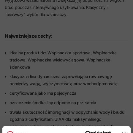
wyjątkowo wszechstronna i zwiększaj jej odporność na wilgoć i
brud podczas intensywnego użytkowania. Klasyczny i
"pierwszy" wybór dla wspinaczy.
Najważniejsze cechy:
idealny produkt do: Wspinaczka sportowa, Wspinaczka
tradowa, Wspinaczka wielowyciągowa, Wspinaczka
ściankowa
klasyczna lina dynamiczna zapewniająca równowagę
pomiędzy wagą, wytrzymałością oraz wodoodpornością
certyfikowana jako lina pojedyncza
oznaczenie środka liny odporne na przetarcia
trwała skuteczność impregnacji w odpychaniu wody i brudu
zgodna z certyfikatami UIAA dla maksymalnego
bezpieczeństwa nawet w najtrudniejszych warunkach