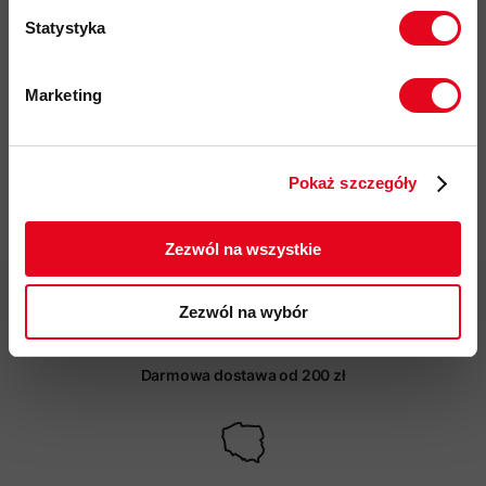
certyfikaty: EN892:2012 + A1:2016, UIAA101:2018
Statystyka
przyjazność środowiskowa: certyfikat bluesign®
kod produktu: 2010-06050
Marketing
Twoje dane będą przetwarzane
zgodnie z Polityką prywatności.
Więcej o produkcie
Pokaż szczegóły
ZAPISUJĘ SIĘ
Specyfikacja
Zezwól na wszystkie
Zezwól na wybór
Darmowa dostawa od 200 zł