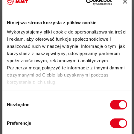
gotowa do wspinaczki - po otwarciu opakowania z liną nie ma
potrzeby klarowania przed użyciem
impregnacja DRY zgodna z certyfikatem UIAA 102 absorbuje
Niniejsza strona korzysta z plików cookie
mniej niż 1,5 % wody w testach
Wykorzystujemy pliki cookie do spersonalizowania treści
średnica: 9,5 mm
i reklam, aby oferować funkcje społecznościowe i
waga: 60 g na metr liny
analizować ruch w naszej witrynie. Informacje o tym, jak
korzystasz z naszej witryny, udostępniamy partnerom
rodzaj i typ liny: dynamiczna, pojedyncza
społecznościowym, reklamowym i analitycznym.
impregnacja liny: Dry
Partnerzy mogą połączyć te informacje z innymi danymi
odporność na chłonięcie wody test UIAA: < 1,5 %
otrzymanymi od Ciebie lub uzyskanymi podczas
korzystania z ich usług.
liczba odpadnięć UIAA (liny pojedyncze przy 80 kg): 8
siła uderzenia: lina pojedyncza 8 kN
Wybór
wydłużenie statyczne UIAA przy 80 kg lina pojedyncza: 8 %
Niezbędne
zgody
wydłużenie dynamiczne przy pierwszym odpadnięciu: lina
Zapisz się do naszego newslettera i
pojedyncza 30 %
odbierz
70zł rabatu
przy zakupach na
Preferencje
kwotę powyżej 500zł ✂️
proporcja oplotu do rdzenia: 40 %