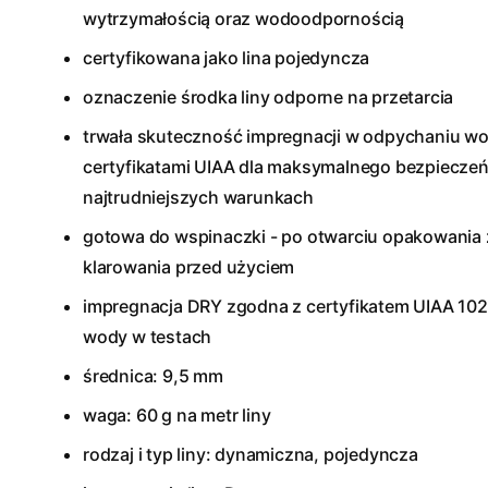
wytrzymałością oraz wodoodpornością
certyfikowana jako lina pojedyncza
oznaczenie środka liny odporne na przetarcia
trwała skuteczność impregnacji w odpychaniu wo
certyfikatami UIAA dla maksymalnego bezpiecze
najtrudniejszych warunkach
gotowa do wspinaczki - po otwarciu opakowania z
klarowania przed użyciem
impregnacja DRY zgodna z certyfikatem UIAA 102 
wody w testach
średnica: 9,5 mm
waga: 60 g na metr liny
rodzaj i typ liny: dynamiczna, pojedyncza