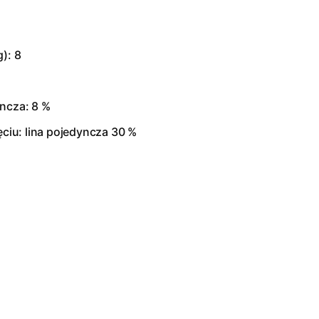
): 8
yncza: 8 %
iu: lina pojedyncza 30 %