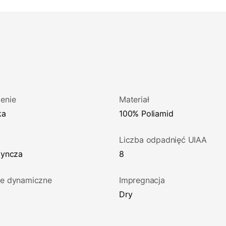
enie
Materiał
ka
100% Poliamid
Liczba odpadnięć UIAA
edyncza
8
ie dynamiczne
Impregnacja
Dry