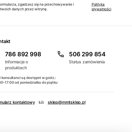
formularza, zgadzasz się na przechowywanie i
Polityka
twoich danych przez witrynę.
prywatności
ntakt
786 892 998
506 299 854
Informacje o
Status zamówienia
produktach
 konsultanci są dostępni w godz.:
00-17:00 od poniedziałku do piątku
mularz kontaktowy
lub
sklep@mmtsklep.pl