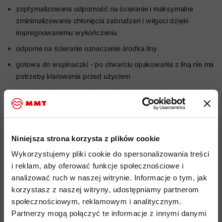
zoptymalizowana odporność na ścieranie i maksymalne
zminimalizowanie chłonięcia zabrudzeń i wilgoci dzięki
impregnowanemu wykończeniu
odporne na ścieranie oznaczenie środka liny
gotowa do wspinaczki - po otwarciu opakowania z liną nie ma
potrzeby klarowania przed użyciem
rodzaj i typ liny: dynamiczna, pojedyncza, połówkowa,
bliźniacza
impregnacja: DRY
średnica: 9mm
Niniejsza strona korzysta z plików cookie
waga: 54g/m liny
Wykorzystujemy pliki cookie do spersonalizowania treści
i reklam, aby oferować funkcje społecznościowe i
liczba rwań wg UIAA (dla liny pojedynczej przy obciążeniu
analizować ruch w naszej witrynie. Informacje o tym, jak
80kg): 5
korzystasz z naszej witryny, udostępniamy partnerom
liczba rwań wg UIAA (dla liny połówkowej przy obciążeniu
społecznościowym, reklamowym i analitycznym.
55kg): 20
Partnerzy mogą połączyć te informacje z innymi danymi