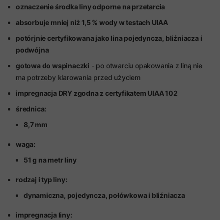
oznaczenie środka liny odporne na przetarcia
absorbuje mniej niż 1,5 % wody w testach UIAA
potórjnie certyfikowana jako lina pojedyncza, bliźniacza i
podwójna
gotowa do wspinaczki
- po otwarciu opakowania z liną nie
ma potrzeby klarowania przed użyciem
impregnacja DRY zgodna z certyfikatem UIAA 102
średnica:
8,7 mm
waga:
51 g na metr liny
rodzaj i typ liny:
dynamiczna, pojedyncza, połówkowa i bliźniacza
impregnacja liny: