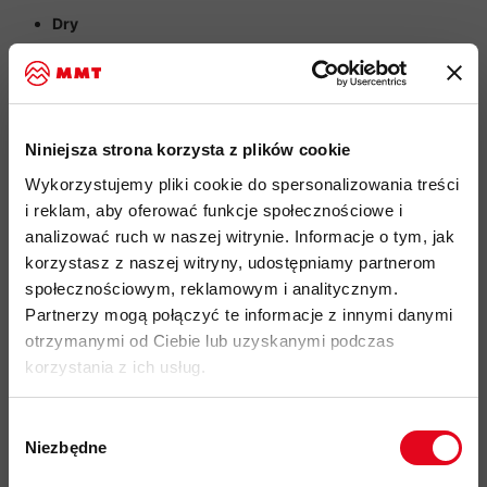
Dry
liczba odpadnięć UIAA (liny pojedyncze przy 80 kg):
5
liczba odpadnięć UIAA (liny połówkowa przy 55 kg):
Niniejsza strona korzysta z plików cookie
>20
Wykorzystujemy pliki cookie do spersonalizowania treści
i reklam, aby oferować funkcje społecznościowe i
liczba odpadnięć UIAA (liny bliźniacza przy 80 kg):
analizować ruch w naszej witrynie. Informacje o tym, jak
5
korzystasz z naszej witryny, udostępniamy partnerom
społecznościowym, reklamowym i analitycznym.
siła uderzenia:
Partnerzy mogą połączyć te informacje z innymi danymi
lina pojedyncza 7,8 kN
otrzymanymi od Ciebie lub uzyskanymi podczas
korzystania z ich usług.
lina połówkowa 5,8 kN
lina bliźniacza 9,3 kN
Wybór
Niezbędne
odporność na chłonięcie wody test UIAA:
zgody
Zapisz się do naszego newslettera i
< 1,5 %