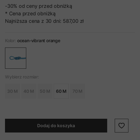
-30%
od ceny przed obniżką
* Cena przed obniżką
Najniższa cena z 30 dni:
587,00 zł
Kolor:
ocean-vibrant orange
Wybierz rozmiar:
30 M
40 M
50 M
60 M
70 M
Dodaj do koszyka