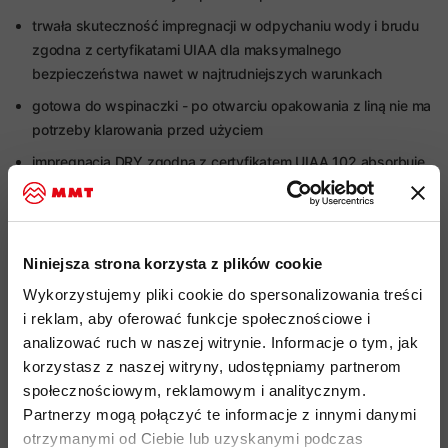
trwała skuteczność impregnacji w odpychaniu wody i brudu
zgodna z certyfikatami UIAA dla maksymalnego
bezpieczeństwa nawet w najtrudniejszych warunkach
gotowa do wspinaczki - po otwarciu opakowania z liną nie ma
potrzeby klarowania przed użyciem
impregnacja DRY zgodna z certyfikatem UIAA 102 absorbuje
2% wody w testach
średnica: średnica: 8,7 mm
waga: 51 g na metr liny
Niniejsza strona korzysta z plików cookie
rodzaj i typ liny: dynamiczna, pojedyncza, połówkowa i
Wykorzystujemy pliki cookie do spersonalizowania treści
bliźniacza
i reklam, aby oferować funkcje społecznościowe i
impregnacja liny: Dry
analizować ruch w naszej witrynie. Informacje o tym, jak
korzystasz z naszej witryny, udostępniamy partnerom
odporność na chłonięcie wody test UIAA: 1,5%
społecznościowym, reklamowym i analitycznym.
liczba odpadnięć UIAA (liny pojedyncze przy 80 kg): 5
Partnerzy mogą połączyć te informacje z innymi danymi
liczba odpadnięć UIAA (liny połówkowa przy 55 kg): 15
otrzymanymi od Ciebie lub uzyskanymi podczas