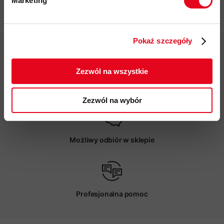
Marketing
Specyfikacja
Twoje dane będą przetwarzane
zgodnie z Polityką prywatności.
Pokaż szczegóły
ZAPISUJĘ SIĘ
Zezwól na wszystkie
Darmowa dostawa od 200 zł
Zezwól na wybór
Możliwy odbiór w sklepie
Profesjonalna pomoc