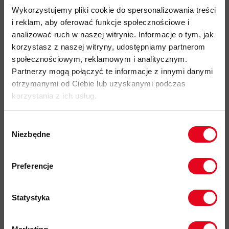
narciarską.
Wykorzystujemy pliki cookie do spersonalizowania treści
i reklam, aby oferować funkcje społecznościowe i
analizować ruch w naszej witrynie. Informacje o tym, jak
Najważniejsze cechy:
korzystasz z naszej witryny, udostępniamy partnerom
społecznościowym, reklamowym i analitycznym.
idealny produkt do: alpinizm, skitouring, trekking, hiking
Partnerzy mogą połączyć te informacje z innymi danymi
otrzymanymi od Ciebie lub uzyskanymi podczas
miękka wełna merino mulesingfree (96%) z dodatkiem
korzystania z ich usług.
elastanu (4%) — zapewnia naturalną regulację temperatury i
neutralizację przykrych zapachów
Wybór
bezszwowa konstrukcja kolan eliminuje otarcia i nie
Niezbędne
zgody
przeszkadza pod warstwami zewnętrznymi
Zapisz się do naszego newslettera i
elastyczny pas biodrowy dobrze dopasowuje się do talii,
odbierz
70zł rabatu
przy zakupach na
trzymając spodnie na miejscu podczas ruchów
Preferencje
kwotę powyżej 500zł ✂️
kod produktu: BY2BL0006
Statystyka
Więcej o produkcie