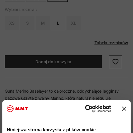
Wybierz rozmiar:
XS
S
M
L
XL
Tabela rozmiarów
Dodaj do koszyka
Gurla Merino Baselayer to całoroczne, oddychające legginsy
bazowe uszyte z wełny Merino, która naturalnie reguluje
temperaturę i ogranicza powstawanie przykrych zapachów.
Smukły krój i bezszwowe kolana sprzyjają komfortowi przy
intensywnym ruchu, a elastyczny pas dobrze dopasowuje się do
sylwetki - dobry wybór jako baza pod odzież turystyczną i
Niniejsza strona korzysta z plików cookie