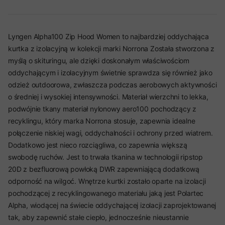
Lyngen Alpha100 Zip Hood Women to najbardziej oddychająca
kurtka z izolacyjną w kolekcji marki Norrona Została stworzona z
myślą o skituringu, ale dzięki doskonałym właściwościom
oddychającym i izolacyjnym świetnie sprawdza się również jako
odzież outdoorowa, zwłaszcza podczas aerobowych aktywności
o średniej i wysokiej intensywności. Materiał wierzchni to lekka,
podwójnie tkany materiał nylonowy aero100 pochodzący z
recyklingu, który marka Norrona stosuje, zapewnia idealne
połączenie niskiej wagi, oddychalności i ochrony przed wiatrem.
Dodatkowo jest nieco rozciągliwa, co zapewnia większą
swobodę ruchów. Jest to trwała tkanina w technologii ripstop
20D z bezfluorową powłoką DWR zapewniającą dodatkową
odporność na wilgoć. Wnętrze kurtki zostało oparte na izolacji
pochodzącej z recyklingowanego materiału jaką jest Polartec
Alpha, wiodącej na świecie oddychającej izolacji zaprojektowanej
tak, aby zapewnić stałe ciepło, jednocześnie nieustannie