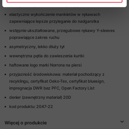
kurtkę do wnętrza kieszeni staje się pokrowcem
elastyczne wykończenie mankietów w rękawach
zapewniające lepsze przyleganie do nadgarstka
wstępnie ukształtowane, przegubowe rękawy Y-sleeves
poprawiające zakres ruchu
asymetryczny, lekko dłuży tył
wewnętrzna pętla do zawieszenia kurtki
haftowane logo marki Norrona na piersi
przyjazność środowiskowa: materiał pochodzący z
recyklingu, certyfikat Oeko-Tex
, certyfikat bluesign
,
impregnacja DWR bez PFC, Open Factory List
denier (zewnętrzny materiał) 20D
kod produktu: 2047-22
Więcej o produkcie