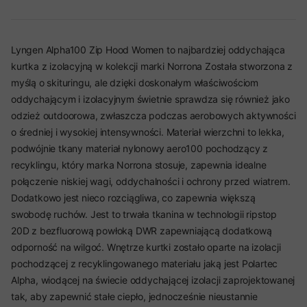
Lyngen Alpha100 Zip Hood Women to najbardziej oddychająca
kurtka z izolacyjną w kolekcji marki Norrona Została stworzona z
myślą o skituringu, ale dzięki doskonałym właściwościom
oddychającym i izolacyjnym świetnie sprawdza się również jako
odzież outdoorowa, zwłaszcza podczas aerobowych aktywności
o średniej i wysokiej intensywności. Materiał wierzchni to lekka,
podwójnie tkany materiał nylonowy aero100 pochodzący z
recyklingu, który marka Norrona stosuje, zapewnia idealne
połączenie niskiej wagi, oddychalności i ochrony przed wiatrem.
Dodatkowo jest nieco rozciągliwa, co zapewnia większą
swobodę ruchów. Jest to trwała tkanina w technologii ripstop
20D z bezfluorową powłoką DWR zapewniającą dodatkową
odporność na wilgoć. Wnętrze kurtki zostało oparte na izolacji
pochodzącej z recyklingowanego materiału jaką jest Polartec
Alpha, wiodącej na świecie oddychającej izolacji zaprojektowanej
tak, aby zapewnić stałe ciepło, jednocześnie nieustannie