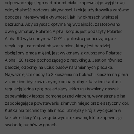
odprowadzając jego nadmiar od ciała i zapewniając wyjątkową
oddychalność podczas aktywności. Izoluje użytkownika zarówno
podczas intensywnej aktywności, jak i w okresach większej
bezruchu. Aby uzyskać optymalną wydajność, zastosowano
dwie gramatury Polartec Alpha: korpus jest podszyty Polartec
Alpha 90 wykonanym w 100% z poliestru pochodzącego z
recyklingu, natomiast obszar ramion, który jest bardziej
obciążony pracą mięśni, jest wykonany z grubszego Polartec
Alpha 120 także pochodzącego z recyklingu. Jest on również
bardziej odporny na ucisk pasów naramiennych plecaka.
Najważniejsze cechy to 2 kieszenie na bokach i kieszeń na piersi
z zamkiem błyskawicznym, kompatybilny z kaskiem kaptur z
regulacją jedną ręką posiadający lekko usztywniany daszek
zapewniający lepszą ochronę przed wiatrem, wewnętrzna plisa
zapobiegająca powstawaniu zimnych miejsc oraz elastyczny dół.
Kurtka ma techniczny ale nieco luźniejszy krój z wycięciem w
kształcie litery Y i przegubowymi rękawami, które zapewniają
swobodę ruchów w górach.