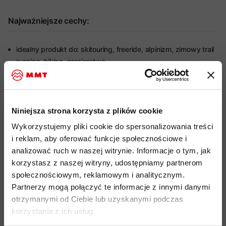
Najważniejsze cechy:
idealny produkt do: skitouring, freeride, alpinizm, zimowy trail
running, hiking, narciarstwo
miękki, lekki, podwójnie tkany materiał wierzchni aero100 20D
w technologii ripstop wykonany z nylonu pochodzącego w
100%z recyklingu, posiadający zewnętrzną impregnację DWR
Niniejsza strona korzysta z plików cookie
impregnacja DWR nie zawiera szkodliwych dla zdrowia i
Wykorzystujemy pliki cookie do spersonalizowania treści
środowiska związków PFC, zapewnia lekką ochronę przed
i reklam, aby oferować funkcje społecznościowe i
wilgocią
analizować ruch w naszej witrynie. Informacje o tym, jak
strefowa izolacja z materiału Polartec
Alpha
o zmiennej
korzystasz z naszej witryny, udostępniamy partnerom
gramaturze, wykonany w 100% z poliestru pochodzącego z
społecznościowym, reklamowym i analitycznym.
recyklingu, zapewniający izolację termiczną, odprowadzający
Partnerzy mogą połączyć te informacje z innymi danymi
jej nadmiar i wyjątkową oddychalność podczas aktywności
otrzymanymi od Ciebie lub uzyskanymi podczas
korpus podszyto Polartec
Alpha
90 o gramaturze 90
korzystania z ich usług.
2
gramów/m
zapewniający lepszą oddychalność