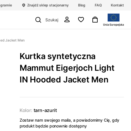
agramie
Znajdź sklep stacjonarny
Blog
FAQ
Kontakt
ded Jacket Men
Kurtka syntetyczna
Mammut Eigerjoch Light
IN Hooded Jacket Men
Kolor:
tarn-azurit
Zostaw nam swojego maila, a powiadomimy Cię, gdy
produkt będzie ponownie dostępny