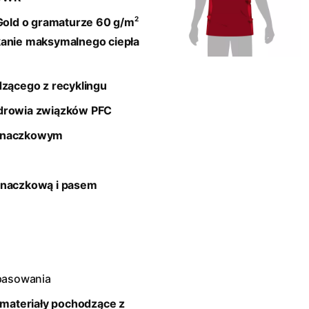
2
old o gramaturze 60 g/m
kanie maksymalnego ciepła
dzącego z recyklingu
zdrowia związków PFC
pinaczkowym
inaczkową i pasem
pasowania
 materiały pochodzące z