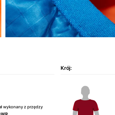
Krój
:
ał wykonany z przędzy
 DWR