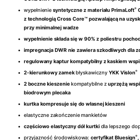
®
wypełnienie
syntetyczne z materiału PrimaLoft
G
z technologią Cross Core™ pozwalającą na uzys
przy minimalnej wadze
wypełnienie składa się w 90% z poliestru pocho
impregnacja DWR nie zawiera szkodliwych dla 
regulowany kaptur kompatybilny z kaskiem ws
®
2-kierunkowy zamek
błyskawiczny
YKK Vislon
2 boczne kieszenie
kompatybilne z
uprzężą wsp
biodrowym plecaka
kurtka kompresuje się do własnej kieszeni
elastyczne zakończenie mankietów
częściowo elastyczny dół kurtki
dla lepszego do
®
przyjazność środowiskowa:
certyfikat Bluesign
,