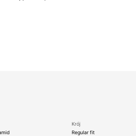
Krój
iamid
regular fit