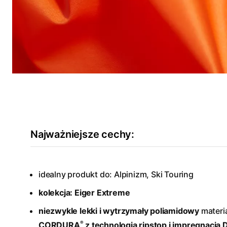
Najważniejsze cechy:
idealny produkt do: Alpinizm, Ski Touring
kolekcja: Eiger Extreme
niezwykle lekki i wytrzymały poliamidowy
materi
®
CORDURA
z technologią ripstop i impregnacją