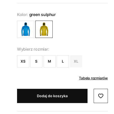
Kolor:
green sulphur
Wybierz rozmiar:
XS
S
M
L
XL
Tabela rozmiarów
Dodaj do koszyka