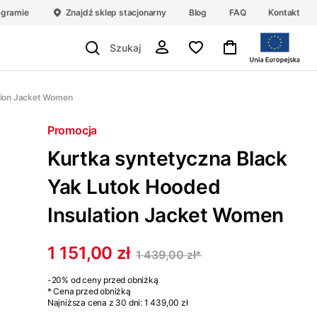
agramie
Znajdź sklep stacjonarny
Blog
FAQ
Kontakt
tion Jacket Women
Promocja
Kurtka syntetyczna Black
Yak Lutok Hooded
Insulation Jacket Women
1 151,00 zł
1 439,00 zł
*
-20%
od ceny przed obniżką
* Cena przed obniżką
Najniższa cena z 30 dni:
1 439,00 zł