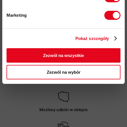
Więcej o produkcie
Marketing
Specyfikacja
Twoje dane będą przetwarzane
zgodnie z Polityką prywatności.
Zastosowane technologie
Pokaż szczegóły
ZAPISUJĘ SIĘ
Zezwól na wszystkie
Zezwól na wybór
Darmowa dostawa od 200 zł
Możliwy odbiór w sklepie