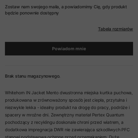
Zostaw nam swojego maila, a powiadomimy Cię, gdy produkt
będzie ponownie dostępny
Tabela rozmiarów
Powiadom mnie
Brak stanu magazynowego.
Whitehorn IN Jacket Mento dwustronna miejska kurtka puchowa,
produkowana w zrównoważony sposób jest ciepła, przytulna i
niezwykle lekka - idealny produkt na drogę do pracy, podróże i
spacery w mroźne dni. Zewnętrzny materiał Pertex Quantum
pochodzący z recyklingu doskonale chroni przed wiatrem, a
dodatkowa impregnacja DWR nie zawierająca szkodliwych PFC
stanowi podstawową ochronę przed przemakaniem. Duże