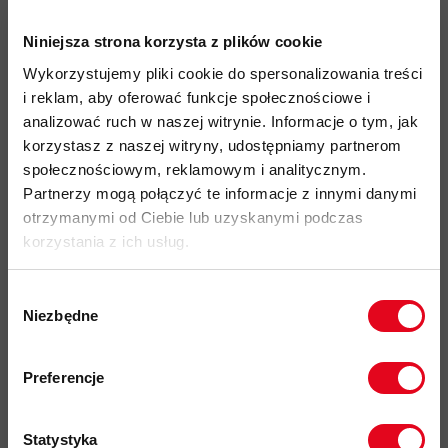
2-kierunkowy zamek głowny
YKK
Niniejsza strona korzysta z plików cookie
listwa za przednim zamkiem
dla lepszej ochrony przed
Wykorzystujemy pliki cookie do spersonalizowania treści
warunkami atmosferycznymi
i reklam, aby oferować funkcje społecznościowe i
wewnętrzna kieszeń zapinana na zamek
analizować ruch w naszej witrynie. Informacje o tym, jak
2 boczne kieszenie
zapinane na zamek, wykończone
korzystasz z naszej witryny, udostępniamy partnerom
miękkim mikropolarem
społecznościowym, reklamowym i analitycznym.
Partnerzy mogą połączyć te informacje z innymi danymi
elastyczne wykończenie
mankietów w rękawach
otrzymanymi od Ciebie lub uzyskanymi podczas
regulacja obwodu dołu kurtki
za pomocą ściągacza
korzystania z ich usług.
zawiera nietekstylne części pochodzenia zwierzęcego
(puch)
przyjazność środowiskowa:
materiały pochodzące z
Wybór
Niezbędne
recyklingu, certyfika Bluesign®, impregnacja DWR bez PFC,
zgody
Responsible Down Standard, Fair Wear
Zapisz się do naszego newslettera i
odbierz
70zł rabatu
przy zakupach na
denier (materiał zewnętrzny):
50Dx50D
Preferencje
kwotę powyżej 500zł ✂️
kod produktu: 1013-02100
Statystyka