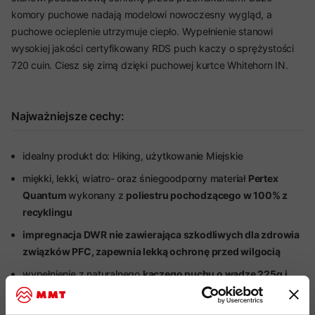
komory puchowe nadają modelowi nowoczesny wygląd, a
puchowe ocieplenie utrzymuje ciepło. Wypełnienie stanowi
wysokiej jakości certyfikowany RDS puch kaczy o sprężystości
720 cuin. Ciesz się zimą dzięki puchowej kurtce Whitehorn IN.
Najważniejsze cechy:
idealny produkt do: Hiking, użytkowanie Miejskie
miękki, lekki, wiatro- oraz śniegoodporny materiał
Pertex
Quantum
wykonany z
poliestru pochodzącego w 100% z
recyklingu
impregnacja DWR nie zawierająca szkodliwych dla zdrowia
związków PFC, zapewnia lekką ochronę przed wilgocią
wypełnienie z naturalnego
kaczego puchu o wadze 225g
i
stosunku puchu do pierza w proporcji 90/10 i sprężystości
750 CUIN, certyfikowany standardem RDS