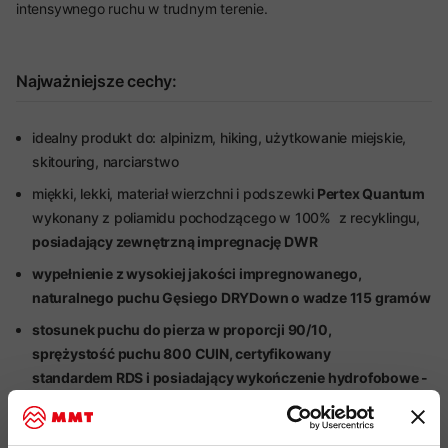
intensywnego ruchu w trudnym terenie.
Najważniejsze cechy:
idealny produkt do: alpinizm, hiking, użytkowanie miejskie,
skitouring, narciarstwo
miękki, lekki, materiał wierzchni i podszewki
Pertex
Quantum
wykonany z poliamidu pochodzącego w 100% z recyklingu,
posiadający zewnętrzną impregnację DWR
wypełnienie z wysokiej jakości impregnowanego,
naturalnego puchu Gęsiego DRYDown o wadze 115 gramów
stosunek puchu do pierza w proporcji 90/10,
sprężystość puchu 800 CUIN, certyfikowany
standardem RDS i posiadający wykończenie hydrofobowe -
DWR wykonane we współpracy z marką Nikwax
udział ciemnego puchu w wypełnieniu do 0,3%