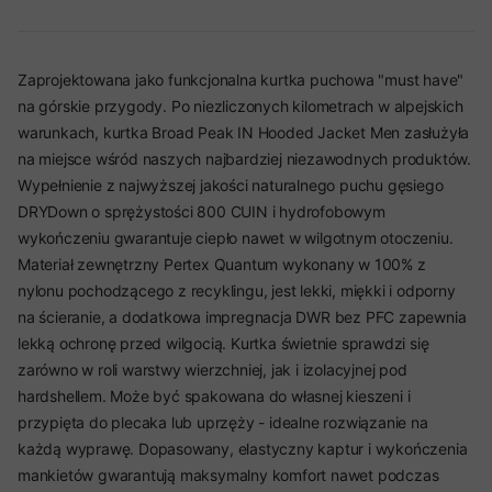
Zaprojektowana jako funkcjonalna kurtka puchowa "must have"
na górskie przygody. Po niezliczonych kilometrach w alpejskich
warunkach, kurtka Broad Peak IN Hooded Jacket Men zasłużyła
na miejsce wśród naszych najbardziej niezawodnych produktów.
Wypełnienie z najwyższej jakości naturalnego puchu gęsiego
DRYDown o sprężystości 800 CUIN i hydrofobowym
wykończeniu gwarantuje ciepło nawet w wilgotnym otoczeniu.
Materiał zewnętrzny Pertex Quantum wykonany w 100% z
nylonu pochodzącego z recyklingu, jest lekki, miękki i odporny
na ścieranie, a dodatkowa impregnacja DWR bez PFC zapewnia
lekką ochronę przed wilgocią. Kurtka świetnie sprawdzi się
zarówno w roli warstwy wierzchniej, jak i izolacyjnej pod
hardshellem. Może być spakowana do własnej kieszeni i
przypięta do plecaka lub uprzęży - idealne rozwiązanie na
każdą wyprawę. Dopasowany, elastyczny kaptur i wykończenia
mankietów gwarantują maksymalny komfort nawet podczas