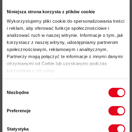
impregnacja DWR nie zawiera szkodliwych dla zdrowia i
Niniejsza strona korzysta z plików cookie
środowiska związków PFC, zapewnia lekką ochronę przed
wilgocią
Wykorzystujemy pliki cookie do spersonalizowania treści
i reklam, aby oferować funkcje społecznościowe i
dopasowany do głowy, ocieplany puchem kaptur
analizować ruch w naszej witrynie. Informacje o tym, jak
frontowy 2-wózkowy zamek błyskawiczny YKK Vislon
korzystasz z naszej witryny, udostępniamy partnerom
zapewniający płynną pracę i możliwość rozpięcia kurtki od
społecznościowym, reklamowym i analitycznym.
dołu
Partnerzy mogą połączyć te informacje z innymi danymi
2 boczne kieszenie zapinane na zamek YKK kompatybilne z
otrzymanymi od Ciebie lub uzyskanymi podczas
uprzężą wspinaczkową i pasem biodrowym plecaka
korzystania z ich usług.
dyskretna kieszeń piersiowa zapinana na drobny zamek
błyskawiczny YKK
Wybór
Niezbędne
zgody
niewielka objętość po spakowaniu dzięki wysoce
kompresyjnemu wypełnieniu puchowemu
Zapisz się do naszego newslettera i
odbierz
70zł rabatu
przy zakupach na
Preferencje
kurtka pakuje się do własnej kieszeni ze specjalnym
kwotę powyżej 500zł ✂️
dwustronnym zamkiem YKK, po wywinięciu staje się
pokrowcem na całą kurtkę
Statystyka