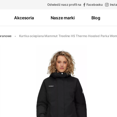
Odwiedź nasz profil na
Facebooku
Inst
Akcesoria
Nasze marki
Blog
branowe
Kurtka ocieplana Mammut Treeline HS Thermo Hooded Parka Wo