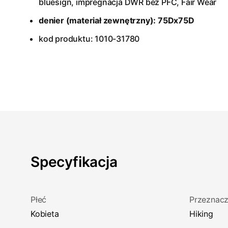
bluesign, impregnacja DWR bez PFC, Fair Wear
denier (materiał zewnętrzny): 75Dx75D
kod produktu: 1010-31780
Specyfikacja
Płeć
Przeznacz
Kobieta
Hiking