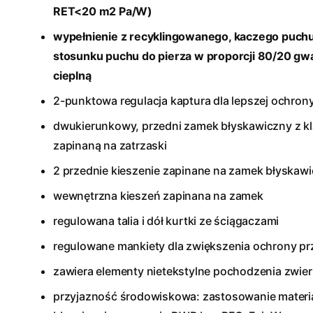
RET<20 m2 Pa/W)
wypełnienie z recyklingowanego, kaczego puchu
stosunku puchu do pierza w proporcji 80/20 gwa
cieplną
2-punktowa regulacja kaptura dla lepszej ochron
dwukierunkowy, przedni zamek błyskawiczny z k
zapinaną na zatrzaski
2 przednie kieszenie zapinane na zamek błyskaw
wewnętrzna kieszeń zapinana na zamek
regulowana talia i dół kurtki ze ściągaczami
regulowane mankiety dla zwiększenia ochrony p
zawiera elementy nietekstylne pochodzenia zwie
przyjazność środowiskowa: zastosowanie materiał