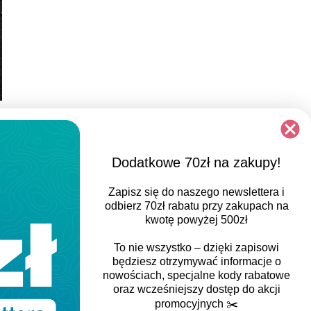
Dodatkowe 70zł na zakupy!
Zapisz się do naszego newslettera i
odbierz
70zł rabatu
przy zakupach na
kwotę powyżej 500zł
REGULAR FIT
To nie wszystko – dzięki zapisowi
będziesz otrzymywać informacje o
Klasyczny, luźniejszy i prosty sportowy krój z
nowościach, specjalne kody rabatowe
minimalnym dopasowaniem, zapewniający
oraz wcześniejszy dostęp do akcji
promocyjnych
✂️
większą swobodę ruchu, zachowanie komfortu