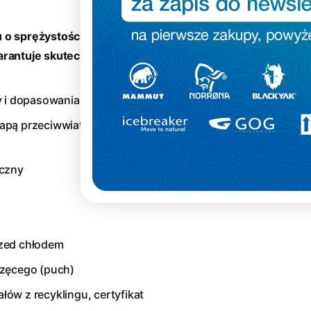
 o sprężystości 700 CUIN i
rantuje skuteczną izolację
y i dopasowania
lapą przeciwwiatrową
iczny
rzed chłodem
rzęcego (puch)
ów z recyklingu, certyfikat