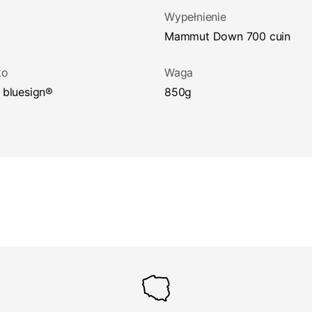
Wypełnienie
Mammut Down 700 cuin
ko
Waga
t bluesign®
850g