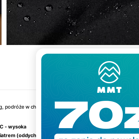
Krój
:
g, podróże w chłodne i
C - wysoka
atrem (oddychalność: