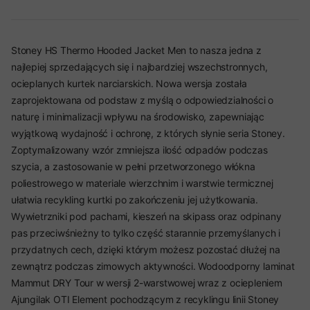
Stoney HS Thermo Hooded Jacket Men to nasza jedna z
najlepiej sprzedających się i najbardziej wszechstronnych,
ocieplanych kurtek narciarskich. Nowa wersja została
zaprojektowana od podstaw z myślą o odpowiedzialności o
naturę i minimalizacji wpływu na środowisko, zapewniając
wyjątkową wydajność i ochronę, z których słynie seria Stoney.
Zoptymalizowany wzór zmniejsza ilość odpadów podczas
szycia, a zastosowanie w pełni przetworzonego włókna
poliestrowego w materiale wierzchnim i warstwie termicznej
ułatwia recykling kurtki po zakończeniu jej użytkowania.
Wywietrzniki pod pachami, kieszeń na skipass oraz odpinany
pas przeciwśnieżny to tylko część starannie przemyślanych i
przydatnych cech, dzięki którym możesz pozostać dłużej na
zewnątrz podczas zimowych aktywności. Wodoodporny laminat
Mammut DRY Tour w wersji 2-warstwowej wraz z ociepleniem
Ajungilak OTI Element pochodzącym z recyklingu linii Stoney