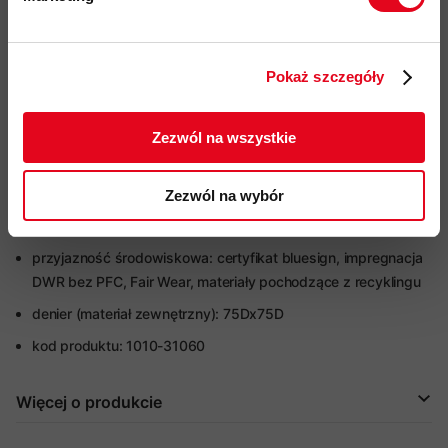
Twoje dane będą przetwarzane
wstępnie ukształtowane rękawy
zgodnie z Polityką prywatności.
regulowane mankiety kompatybilne z rękawicami z wysokiej
Pokaż szczegóły
jakości zapięciem na rzep
ZAPISUJĘ SIĘ
elastyczne mankiety wewnątrz rękawa osłaniające
Zezwól na wszystkie
nadgarstek
odpinany, elastyczny fartuch przeciwśnieżny z regulacją
szerokości i antypoślizgowym wykończeniem
Zezwól na wybór
regulowany obwód dołu kurtki za pomocą ściągacza
przyjazność środowiskowa: certyfikat bluesign
, impregnacja
DWR bez PFC, Fair Wear, materiały pochodzące z recyklingu
denier (materiał zewnętrzny): 75Dx75D
kod produktu: 1010-31060
Więcej o produkcie