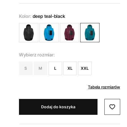
Kolor:
deep teal-black
Wybierz rozmiar:
S
M
L
XL
XXL
Tabela rozmiarów
Dodaj do koszyka