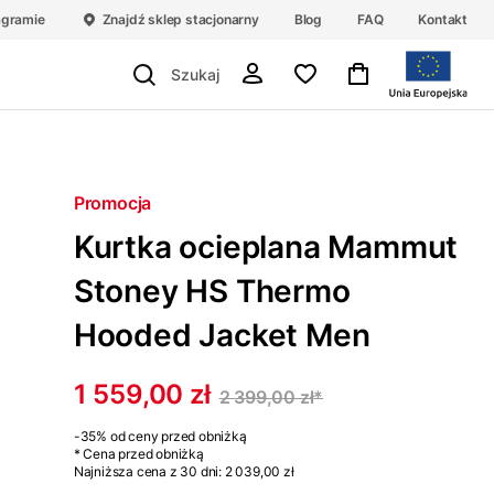
agramie
Znajdź sklep stacjonarny
Blog
FAQ
Kontakt
Promocja
Kurtka ocieplana Mammut
Stoney HS Thermo
Hooded Jacket Men
1 559,00 zł
2 399,00 zł
*
-35%
od ceny przed obniżką
* Cena przed obniżką
Najniższa cena z 30 dni:
2 039,00 zł