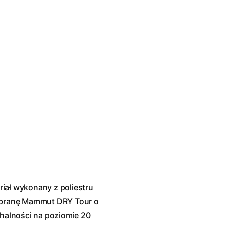
iał wykonany z poliestru
branę Mammut DRY Tour o
alności na poziomie 20