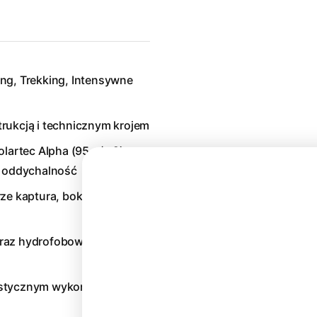
ning, Trekking, Intensywne
rukcją i technicznym krojem
olartec Alpha (95 g/m2)
ą oddychalność
ze kaptura, boków i
 oraz hydrofobowym
lastycznym wykończeniem