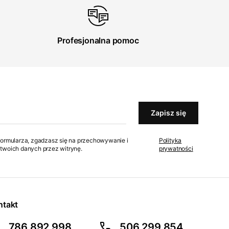
Profesjonalna pomoc
Zapisz się
formularza, zgadzasz się na przechowywanie i
Polityka
twoich danych przez witrynę.
prywatności
ntakt
786 892 998
506 299 854