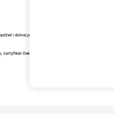
ędźwi i dolnej partii pleców
, certyfikat Oeko-Tex,
C