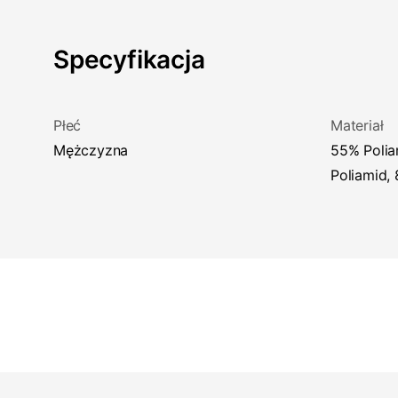
Specyfikacja
Płeć
Materiał
Mężczyzna
55% Poliamid z recyklingu, 37%
Poliamid,