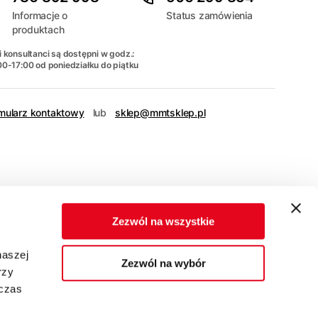
Informacje o
Status zamówienia
produktach
 konsultanci są dostępni w godz.:
00-17:00 od poniedziałku do piątku
mularz kontaktowy
lub
sklep@mmtsklep.pl
Zezwól na wszystkie
naszej
Zezwól na wybór
rzy
dczas