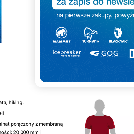
Krój
:
ta, hiking,
ll
minat połączony z membraną
ości: 20 000 mm i