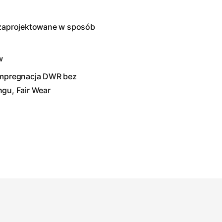
i zaprojektowane w sposób
w
 impregnacja DWR bez
ngu, Fair Wear