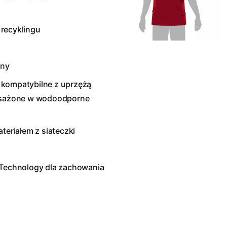
 recyklingu
zny
 kompatybilne z uprzężą
osażone w wodoodporne
eriałem z siateczki
Technology dla zachowania