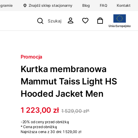
agramie
Znajdź sklep stacjonarny
Blog
FAQ
Kontakt
Promocja
Kurtka membranowa
Mammut Taiss Light HS
Hooded Jacket Men
1 223,00 zł
1 529,00 zł
*
-20%
od ceny przed obniżką
* Cena przed obniżką
Najniższa cena z 30 dni:
1 529,00 zł