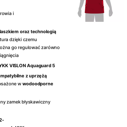
rowia i
aszkiem oraz technologią
tura dzięki czemu
ożna go regulować zarówno
iągnięcia
YKK
VISLON
Aquaguard 5
mpatybilne z uprzężą
sażone w
wodoodporne
bny zamek błyskawiczny
2-