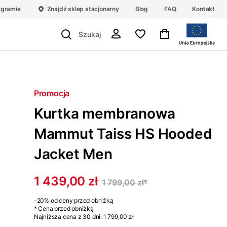
agramie
Znajdź sklep stacjonarny
Blog
FAQ
Kontakt
Promocja
Kurtka membranowa
Mammut Taiss HS Hooded
Jacket Men
1 439,00 zł
1 799,00 zł
*
-20%
od ceny przed obniżką
* Cena przed obniżką
Najniższa cena z 30 dni:
1 799,00 zł