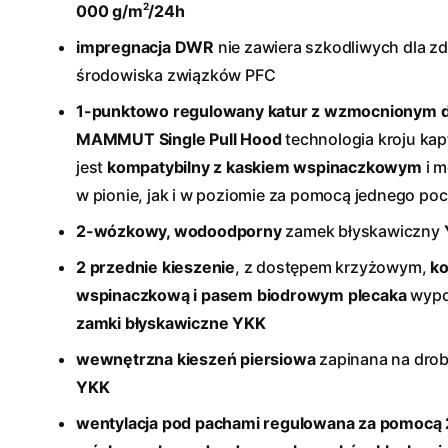
2
000 g/m
/24h
impregnacja DWR
nie zawiera szkodliwych dla zd
środowiska związków PFC
1-punktowo regulowany katur z wzmocnionym d
MAMMUT Single Pull Hood
technologia kroju kap
jest
kompatybilny z kaskiem wspinaczkowym
i m
w pionie, jak i w poziomie za pomocą jednego poc
2-wózkowy, wodoodporny
zamek błyskawiczny
2 przednie kieszenie
, z dostępem krzyżowym,
ko
wspinaczkową i pasem biodrowym plecaka
wypo
zamki błyskawiczne
YKK
wewnętrzna kieszeń piersiowa
zapinana na dro
YKK
wentylacja pod pachami regulowana za pomocą 