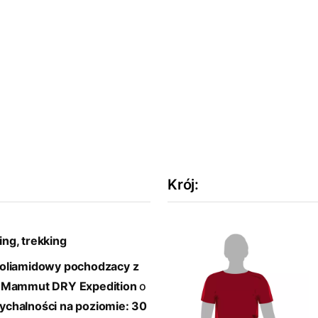
Krój
:
ing, trekking
poliamidowy pochodzacy z
ą
Mammut DRY Expedition
o
chalności na poziomie: 30