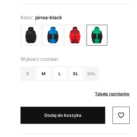
Kolor:
pinea-black
Wybierz rozmiar:
S
M
L
XL
XXL
Tabela rozmiarów
Dodaj do koszyka