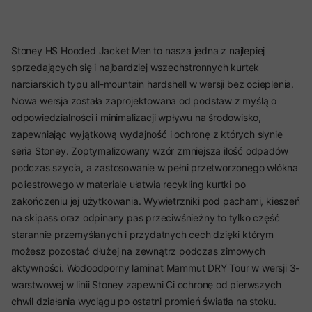
Stoney HS Hooded Jacket Men to nasza jedna z najlepiej
sprzedających się i najbardziej wszechstronnych kurtek
narciarskich typu all-mountain hardshell w wersji bez ocieplenia.
Nowa wersja została zaprojektowana od podstaw z myślą o
odpowiedzialności i minimalizacji wpływu na środowisko,
zapewniając wyjątkową wydajność i ochronę z których słynie
seria Stoney. Zoptymalizowany wzór zmniejsza ilość odpadów
podczas szycia, a zastosowanie w pełni przetworzonego włókna
poliestrowego w materiale ułatwia recykling kurtki po
zakończeniu jej użytkowania. Wywietrzniki pod pachami, kieszeń
na skipass oraz odpinany pas przeciwśnieżny to tylko część
starannie przemyślanych i przydatnych cech dzięki którym
możesz pozostać dłużej na zewnątrz podczas zimowych
aktywności. Wodoodporny laminat Mammut DRY Tour w wersji 3-
warstwowej w linii Stoney zapewni Ci ochronę od pierwszych
chwil działania wyciągu po ostatni promień światła na stoku.