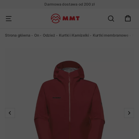
Darmowa dostawa od 200 zł
Strona główna
On
Odzież
Kurtki i Kamizelki
Kurtki membranowe
Kur