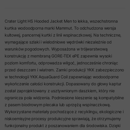
Crater Light HS Hooded Jacket Men to lekka, wszechstronna
kurtka wodoodporna marki Mammut. To odchudzona wersja
kultowej, pancernej kurtki z linii wspinaczkowej. Na techniczne,
wymagające szlaki i wielodniowe wędrówki niezależnie od
warunków pogodowych. Wyposażona w trójwarstwową
konstrukcję z membraną GORE-TEX ePE zapewnia wysoki
poziom komfortu, odprowadza wilgoć, jednocześnie chroniąc
przed deszczem i wiatrem. Zamki produkcji YKK zabezpieczono
w technologii YKK AquaGuard Coil zapewniając wodoodporne
wykończenie całości konstrukcji. Dopasowany do głowy kaptur
został zaprojektowany z usztywnionym daszkiem, który nie
ogranicza pola widzenia. Podniesione kieszenie są kompatybilne
z pasem biodrowym plecaka lub uprzężą wspinaczkową.
Wykorzystane materiały pochodzące z recyklingu, ekologiczne i
niskoemisyjne procesy produkcyjne sprawiają, że otrzymujemy
funkcjonalny produkt z poszanowaniem dla środowiska. Dzięki