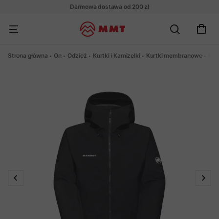
Darmowa dostawa od 200 zł
Strona główna
On
Odzież
Kurtki i Kamizelki
Kurtki membranowe
Kur