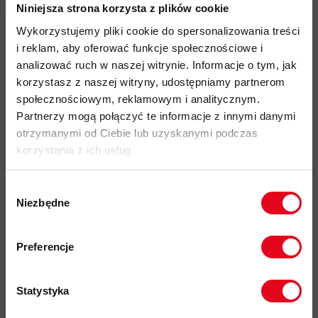
wykonane w 100% z poliestru pochodzącego z recyklingu
Niniejsza strona korzysta z plików cookie
materiał barwiony przy użyciu zrównoważonego
Wykorzystujemy pliki cookie do spersonalizowania treści
ekologicznie procesu "solution dyed
", który pozwala na
i reklam, aby oferować funkcje społecznościowe i
znaczne zmniejszenie
zużycia H
O
oraz
emisji CO
w
analizować ruch w naszej witrynie. Informacje o tym, jak
2
2
procesie produkcji materiału oraz zwiększenie trwałości
korzystasz z naszej witryny, udostępniamy partnerom
koloru
społecznościowym, reklamowym i analitycznym.
Partnerzy mogą połączyć te informacje z innymi danymi
technologia MAMMUT High Reach Technology
otrzymanymi od Ciebie lub uzyskanymi podczas
zapewniająca nieograniczoną swobodę ruchów podczas
korzystania z ich usług.
wspinaczki i unoszenia rąk
kaptur posiada wzmocniony daszek
, który jest
Wybór
kompatybilny z kaskiem
, regulowany w
płaszczyźnie
Niezbędne
zgody
pionowej oraz poziomej nawet w rękawiczkach dzięki
Zapisz się do naszego newslettera i
systemowi
ściągaczy COHAESIVE
odbierz
70zł rabatu
przy zakupach na
Preferencje
2-wózkowy, wodoodporny, frontowy zamek YKK
kwotę powyżej 500zł ✂️
Aquaguard
Statystyka
2 boczne kieszenie z wodoopornymi zamkami YKK,
kompatybilne z uprzężą wspinaczkową i pasem biodrowym