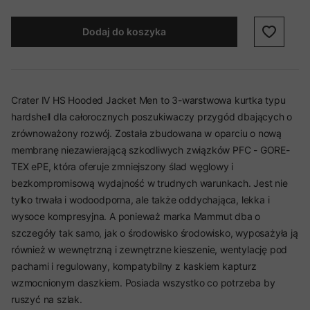
Dodaj do koszyka
Crater IV HS Hooded Jacket Men to 3-warstwowa kurtka typu
hardshell dla całorocznych poszukiwaczy przygód dbających o
zrównoważony rozwój. Została zbudowana w oparciu o nową
membranę niezawierającą szkodliwych związków PFC - GORE-
TEX ePE, która oferuje zmniejszony ślad węglowy i
bezkompromisową wydajność w trudnych warunkach. Jest nie
tylko trwała i wodoodporna, ale także oddychająca, lekka i
wysoce kompresyjna. A ponieważ marka Mammut dba o
szczegóły tak samo, jak o środowisko środowisko, wyposażyła ją
również w wewnętrzną i zewnętrzne kieszenie, wentylację pod
pachami i regulowany, kompatybilny z kaskiem kapturz
wzmocnionym daszkiem. Posiada wszystko co potrzeba by
ruszyć na szlak.