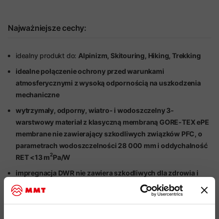
Najważniejsze cechy:
idealny produkt do:
Alpinizm, Skitouring, Hiking, Trekking
idealne połączenie ochrony przed warunkami
atmosferycznymi z wysoką odpornością na uszkodzenia
mechaniczne
wytrzymały, odporny, wiatro- i wodoszczelny 3-
warstwowy materiał z klasyczną membraną GORE-TEX
ePE
membrane nie zawierający szkodliwych związków PFC, o
parametrach wodoszczelności 28 000 mm i oddychalność
2
RET <13 m
Pa/W
impregnacja DWR nie zawiera szkodliwych dla zdrowia i
środowiska związków PFC, zapewnia lekką ochronę przed
wilgocią
materiał wierzchni oraz zlaminowana podszewka zostały