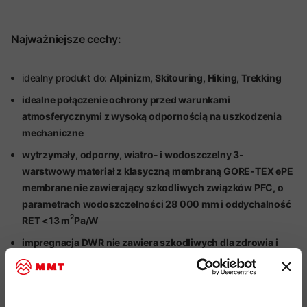
Najważniejsze cechy:
idealny produkt do:
Alpinizm, Skitouring, Hiking, Trekking
idealne połączenie ochrony przed warunkami
atmosferycznymi z wysoką odpornością na uszkodzenia
mechaniczne
wytrzymały, odporny, wiatro- i wodoszczelny 3-
warstwowy materiał z klasyczną membraną GORE-TEX
ePE
membrane nie zawierający szkodliwych związków PFC, o
parametrach wodoszczelności 28 000 mm i oddychalność
2
RET <13 m
Pa/W
impregnacja DWR nie zawiera szkodliwych dla zdrowia i
środowiska związków PFC, zapewnia lekką ochronę przed
wilgocią
materiał wierzchni oraz zlaminowana podszewka zostały