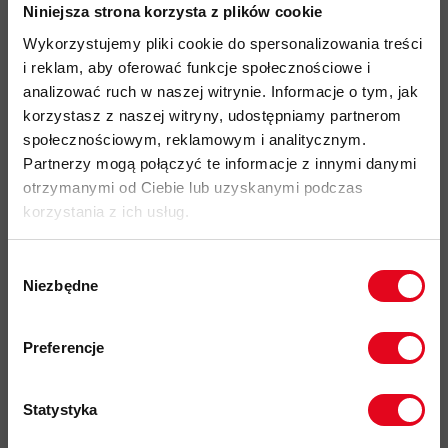
wykonane w 100% z poliestru pochodzącego z recyklingu
Niniejsza strona korzysta z plików cookie
materiał barwiony przy użyciu zrównoważonego
Wykorzystujemy pliki cookie do spersonalizowania treści
ekologicznie procesu "solution dyed
", który pozwala na
i reklam, aby oferować funkcje społecznościowe i
znaczne zmniejszenie
zużycia H
O
oraz
emisji CO
w
analizować ruch w naszej witrynie. Informacje o tym, jak
2
2
procesie produkcji materiału oraz zwiększenie trwałości
korzystasz z naszej witryny, udostępniamy partnerom
koloru
społecznościowym, reklamowym i analitycznym.
Partnerzy mogą połączyć te informacje z innymi danymi
technologia MAMMUT High Reach Technology
otrzymanymi od Ciebie lub uzyskanymi podczas
zapewniająca nieograniczoną swobodę ruchów podczas
korzystania z ich usług.
wspinaczki i unoszenia rąk
kaptur posiada wzmocniony daszek
, który jest
Wybór
kompatybilny z kaskiem
, regulowany w
płaszczyźnie
Niezbędne
zgody
pionowej oraz poziomej nawet w rękawiczkach dzięki
Zapisz się do naszego newslettera i
systemowi
ściągaczy COHAESIVE
odbierz
70zł rabatu
przy zakupach na
Preferencje
2-wózkowy, wodoodporny, frontowy zamek YKK
kwotę powyżej 500zł ✂️
Aquaguard
Statystyka
2 boczne kieszenie z wodoopornymi zamkami YKK,
kompatybilne z uprzężą wspinaczkową i pasem biodrowym