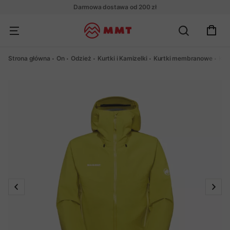
Darmowa dostawa od 200 zł
Strona główna
On
Odzież
Kurtki i Kamizelki
Kurtki membranowe
Kur