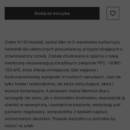
Dodaj do koszyka
Crater IV HS Hooded Jacket Men to 3-warstwowa kurtka typu
hardshell dla całorocznych poszukiwaczy przygód dbających o
zrównoważony rozwój. Została zbudowana w oparciu o nową
membranę niezawierającą szkodliwych związków PFC - GORE-
TEX ePE, która oferuje zmniejszony ślad węglowy i
bezkompromisową wydajność w trudnych warunkach. Jest nie
tylko trwała i wodoodporna, ale także oddychająca, lekka i
wysoce kompresyjna. A ponieważ marka Mammut dba o
szczegóły tak samo, jak o środowisko środowisko, wyposażyła ją
również w wewnętrzną i zewnętrzne kieszenie, wentylację pod
pachami i regulowany, kompatybilny z kaskiem kapturz
wzmocnionym daszkiem. Posiada wszystko co potrzeba by
ruszyć na szlak.