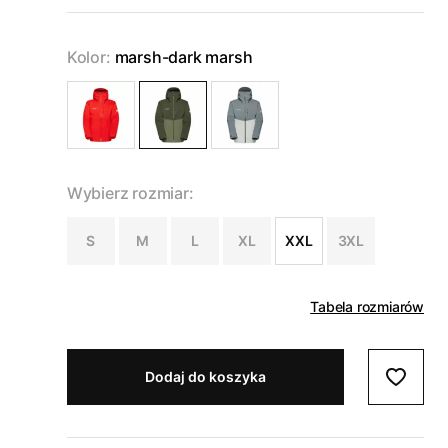
Kolor:
marsh-dark marsh
Wybierz rozmiar:
S
M
L
XL
XXL
3XL
Tabela rozmiarów
Dodaj do koszyka