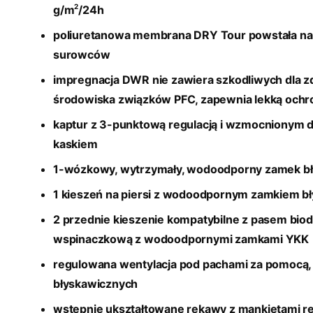
2
g/m
/24h
poliuretanowa
membrana
DRY Tour powstała na 
surowców
impregnacja DWR nie zawiera szkodliwych dla zd
środowiska związków PFC, zapewnia lekką ochro
kaptur z 3-punktową regulacją i wzmocnionym d
kaskiem
1-wózkowy, wytrzymały, wodoodporny zamek bł
1 kieszeń na piersi z wodoodpornym zamkiem 
2 przednie kieszenie kompatybilne z pasem bio
wspinaczkową z wodoodpornymi zamkami YKK
regulowana wentylacja pod pachami za pomoc
błyskawicznych
wstępnie ukształtowane rękawy z mankietami 