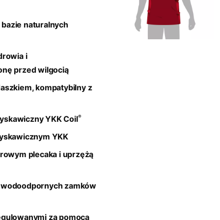
bazie naturalnych
rowia i
nę przed wilgocią
aszkiem, kompatybilny z
®
yskawiczny YKK Coil
błyskawicznym YKK
drowym plecaka i uprzężą
ą, wodoodpornych zamków
regulowanymi za pomocą