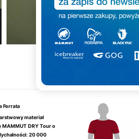
Krój
:
a Ferrata
warstwowy materiał
nę MAMMUT DRY Tour o
ychalności: 20 000