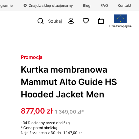
agramie
Znajdź sklep stacjonarny
Blog
FAQ
Kontakt
Promocja
Kurtka membranowa
Mammut Alto Guide HS
Hooded Jacket Men
877,00 zł
1 349,00 zł
*
-34%
od ceny przed obniżką
* Cena przed obniżką
Najniższa cena z 30 dni:
1 147,00 zł