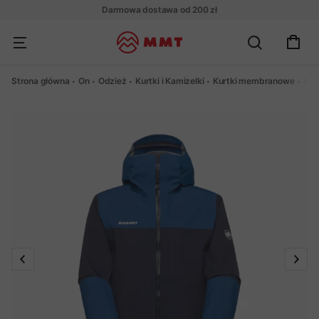
Darmowa dostawa od 200 zł
Strona główna
On
Odzież
Kurtki i Kamizelki
Kurtki membranowe
Kur