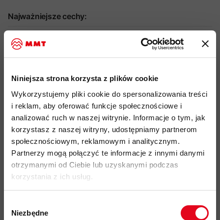
Najważniejsze cechy:
idealny produkt do: hiking, trekking, alpinizm
wiatroszczelny i wodoodporny trójwarstwowy laminat
połączony z membraną MAMMUT DRY Tour o parametrach
Niniejsza strona korzysta z plików cookie
wodoszczelności: 20 000 mm i oddychalności na poziomie:
Wykorzystujemy pliki cookie do spersonalizowania treści
20 000 g/m2/24h
i reklam, aby oferować funkcje społecznościowe i
materiał zewnętrzny to 100% nylon pochodzący z recyklingu
analizować ruch w naszej witrynie. Informacje o tym, jak
kaptur kompatybilny z kaskiem z jednopunktową regulacją
korzystasz z naszej witryny, udostępniamy partnerom
społecznościowym, reklamowym i analitycznym.
dwukierunkowy, wodoodporny zamek błyskawiczny
Partnerzy mogą połączyć te informacje z innymi danymi
kieszeń na klatce piersiowej zapinana na zamek
otrzymanymi od Ciebie lub uzyskanymi podczas
dwie boczne kieszenie zapinane na zamek kompatybilne z
korzystania z ich usług.
pasem biodrowym plecaka i uprzężą wspinaczkową
dodatkowa wentylacja pod pachami zapinana na zamek
Wybór
Niezbędne
zgody
wstępnie wyprofilowane rękawy z regulacją szerokości