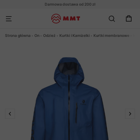
Darmowa dostawa od 200 zł
Strona główna
On
Odzież
Kurtki i Kamizelki
Kurtki membranowe
Kur