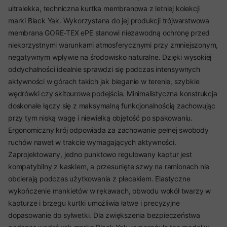
ultralekka, techniczna kurtka membranowa z letniej kolekcji
marki Black Yak. Wykorzystana do jej produkcji trójwarstwowa
membrana GORE-TEX ePE stanowi niezawodną ochronę przed
niekorzystnymi warunkami atmosferycznymi przy zmniejszonym,
negatywnym wpływie na środowisko naturalne. Dzięki wysokiej
oddychalności idealnie sprawdzi się podczas intensywnych
aktywności w górach takich jak bieganie w terenie, szybkie
wędrówki czy skitourowe podejścia. Minimalistyczna konstrukcja
doskonale łączy się z maksymalną funkcjonalnością zachowując
przy tym niską wagę i niewielką objętość po spakowaniu.
Ergonomiczny krój odpowiada za zachowanie pełnej swobody
ruchów nawet w trakcie wymagających aktywności.
Zaprojektowany, jedno punktowo regulowany kaptur jest
kompatybilny z kaskiem, a przesunięte szwy na ramionach nie
obcierają podczas użytkowania z plecakiem. Elastyczne
wykończenie mankietów w rękawach, obwodu wokół twarzy w
kapturze i brzegu kurtki umożliwia łatwe i precyzyjne
dopasowanie do sylwetki. Dla zwiększenia bezpieczeństwa