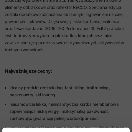
podczas wędrówek marka Black Yak wyposażyła ten model w
elementy odblaskowe oraz reflektor RECCO. Specjalna edycja
została dodatkowo oznaczona obszernym logowaniem na całej
powierzchni rękawów. Dzięki swojej lekkości, funkcjonalności
oraz trwałości Javari GORE-TEX Performance 3L Full Zip Jacket
jest doskonałym wyborem jako kurtka, którą chcesz mieć
zawsze pod ręką podczas swoich dynamicznych aktywności w
trudnych warunkach.
Najważniejsze cechy:
idealny produkt do: trekking, fast hiking, trail running,
backcountry, ski touring
niesamowicie lekka, minimalistyczna kurtka membranowa
zapewniająca niską wagę i maksymalną pakowność
zachowując gwarancję pełnej wodoodporności
wykorzystana trójwarstwowa, trwale wodo- i wiatroodporna,