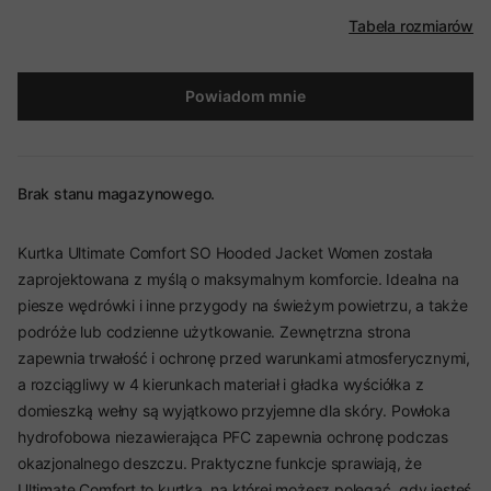
Tabela rozmiarów
Powiadom mnie
Brak stanu magazynowego.
Kurtka Ultimate Comfort SO Hooded Jacket Women została
zaprojektowana z myślą o maksymalnym komforcie. Idealna na
piesze wędrówki i inne przygody na świeżym powietrzu, a także
podróże lub codzienne użytkowanie. Zewnętrzna strona
zapewnia trwałość i ochronę przed warunkami atmosferycznymi,
a rozciągliwy w 4 kierunkach materiał i gładka wyściółka z
domieszką wełny są wyjątkowo przyjemne dla skóry. Powłoka
hydrofobowa niezawierająca PFC zapewnia ochronę podczas
okazjonalnego deszczu. Praktyczne funkcje sprawiają, że
Ultimate Comfort to kurtka, na której możesz polegać, gdy jesteś