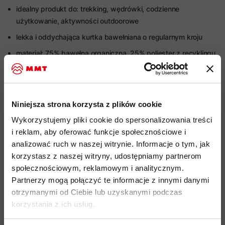
idealny produkt do: trekking, wędrówki, codzienne
użytkowanie, aktywności outdoorowe
lekka i oddychająca kurtka bawełniana o regularnym kroju
materiał: 75% bawełna organiczna, 25% poliester z recyklingu
(200 g/m2)
czysta bawełna organiczna produkowana bez użycia
szkodliwych pestycydów, ostrych chemicznych wybielaczy
Niniejsza strona korzysta z plików cookie
lub barwników, przyjazna alergikom
Wykorzystujemy pliki cookie do spersonalizowania treści
wiatroodporny i bryzgoodporny materiał dzięki impregnacji
i reklam, aby oferować funkcje społecznościowe i
DWR wolnej od szkodliwych związków PFC
analizować ruch w naszej witrynie. Informacje o tym, jak
zintegrowany kaptur z dyskretnym daszkiem oraz z
korzystasz z naszej witryny, udostępniamy partnerom
możliwością regulacji ściągaczem jedną ręką
społecznościowym, reklamowym i analitycznym.
2 kieszenie boczne zapinane na zamek
Partnerzy mogą połączyć te informacje z innymi danymi
otrzymanymi od Ciebie lub uzyskanymi podczas
1 kieszeń napoleońska rozpinana na zamek
korzystania z ich usług.
1 pozioma kieszeń na piersi pod klapą